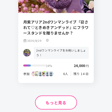
月紫アリア2ndワンマンライブ『召さ
れて♡ときめきアンデッド』にフラワ
ースタンドを贈りませんか？
calendar_month
2026/8/29
location_on
2ndワンマンライブをお祝いしましょ
う！
24,000
34%
円
参加
6人
残り 14 日
もっと見る