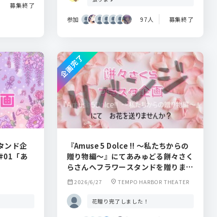
募集終了
参加
97人
募集終了
企画完了
タンド企
『Amuse 5 Dolce !! ～私たちからの
es#01「あ
贈り物編～』にてあみゅどる餅々さく
らさんへフラワースタンドを贈りませ
んか？
calendar_month
2026/6/27
location_on
TEMPO HARBOR THEATER
花贈り完了しました！