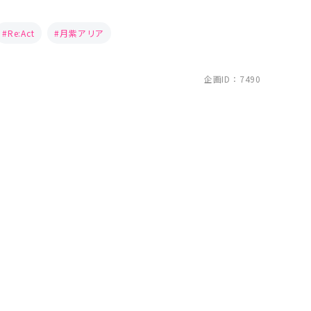
Re:Act
月紫アリア
企画ID：7490