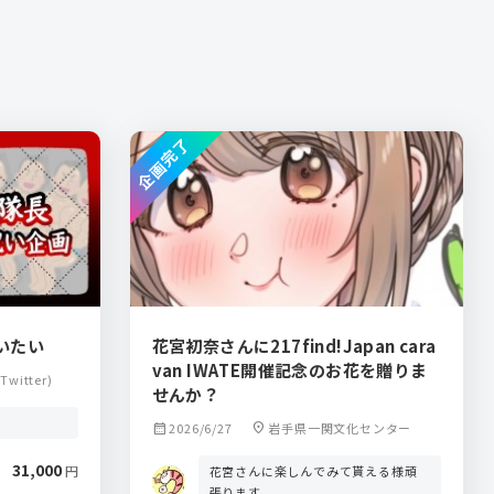
企画完了
いたい
花宮初奈さんに217find!Japan cara
van IWATE開催記念のお花を贈りま
itter)
せんか？
calendar_month
2026/6/27
location_on
岩手県一関文化センター
31,000
円
花宮さんに楽しんでみて貰える様頑
張ります