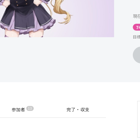
現
7
目標
13
参加者
完了・収支