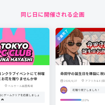
同じ日に開催される企画
企画完了
コンクラブイベントにて林瑠
命田守の誕生日を爆裂に祝
にお花を贈りませんか🌸
calendar_month
2026/6/27
location_on
アフリカ＆X (旧Tw
7
location_on
ベルサール高田馬場
花贈り完了しました！
緒にゲームクリアを応援しましょ
🎮
103%