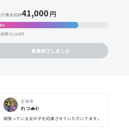
41,000
円
在の集金総額
4%
金額 55,000円
募集終了しました
主催者
れつ🦇☪️
頑張っている女の子を応援させていただいてます。