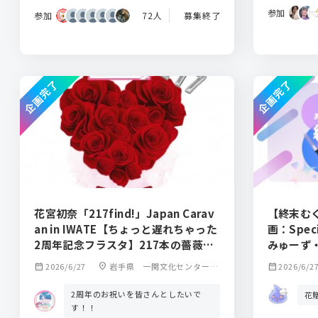
参加
参加
72人
募集終了
企画完了
企画完了
花宮初奈「217find!」Japan Carav
【終末む
an in IWATE【ちょっと遅れちゃった
画：Speci
2周年記念フラスタ】217本の薔薇の
みゅーず
フラワースタンド企画
calendar_month
2026/6/27
location_on
岩手県 一関文化センター
calendar_month
2026/6/2
中ホール
2周年のお祝いを皆さんとしたいで
花
す！！