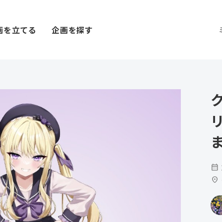
画を立てる
企画を探す
calendar_month
location_on