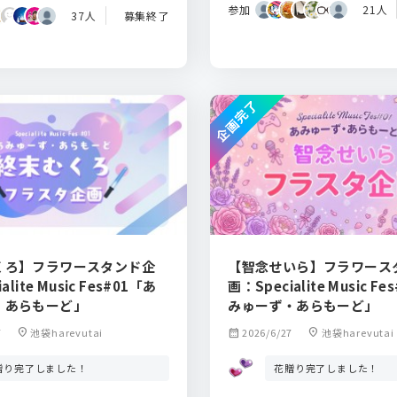
参加
21人
37人
募集終了
企画完了
くろ】フラワースタンド企
【智念せいら】フラワース
alite Music Fes#01「あ
画：Specialite Music F
・あらもーど」
みゅーず・あらもーど」
7
location_on
池袋harevutai
calendar_month
2026/6/27
location_on
池袋harevutai
贈り完了しました！
花贈り完了しました！