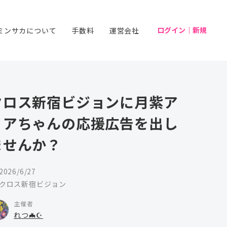
ログイン｜新規
ミンサカについて
手数料
運営会社
クロス新宿ビジョンに月紫ア
リアちゃんの応援広告を出し
ませんか？
2026/6/27
クロス新宿ビジョン
主催者
れつ🦇☪️