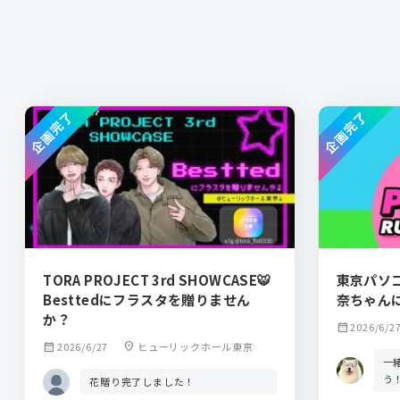
企画完了
企画完了
TORA PROJECT 3rd SHOWCASE🐯
東京パソ
Besttedにフラスタを贈りません
奈ちゃん
か？
calendar_month
2026/6/2
calendar_month
2026/6/27
location_on
ヒューリックホール東京
一
う！
花贈り完了しました！