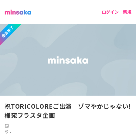
ログイン｜新規
企画完了
祝TORICOLOREご出演 ゾマやかじゃない!
様宛フラスタ企画
calendar_month
-
location_on
-