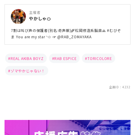
主催者
やかしゃ🍊
7割は叫び声の保護者(別名:奇声獣)🌾松岡修造系脳直🙏 #むびぞ
ま You are my star ◝✩ ☞ @RAB_ZOMAYAKA
REAL AKIBA BOYZ
RAB ESPICE
TORICOLORE
ゾマやかじゃない！
企画ID：4232