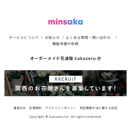
サービスについて
｜
お知らせ
｜
よくある質問・問い合わせ
｜
機能改善の依頼
オーダーメイド花通販 Sakaseru
select_window
運営会社
利用規約
プライバシーポリシー
特定商取引法に関する記述
Copyright © Sakaseru Inc. All rights reserverd.