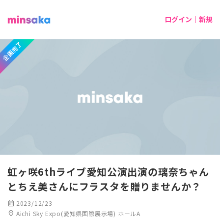
ログイン｜新規
企画完了
虹ヶ咲6thライブ愛知公演出演の璃奈ちゃん
とちえ美さんにフラスタを贈りませんか？
calendar_month
2023/12/23
location_on
Aichi Sky Expo(愛知県国際展示場) ホールA