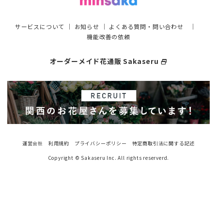
サービスについて
｜
お知らせ
｜
よくある質問・問い合わせ
｜
機能改善の依頼
オーダーメイド花通販 Sakaseru
select_window
運営会社
利用規約
プライバシーポリシー
特定商取引法に関する記述
Copyright © Sakaseru Inc. All rights reserverd.