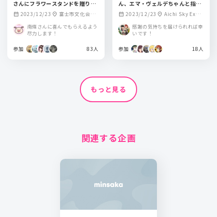
さんにフラワースタンドを贈りま
ん、エマ・ヴェルデちゃんと指出
せんか？💐
毬亜さんへお花を贈りませんか？
2023/12/23
富士市文化会館
2023/12/23
Aichi Sky Expo
calendar_month
location_on
calendar_month
location_on
ロゼシアター 大ホ
(愛知県国際展示場)
南條さんに喜んでもらえるよう
感謝の気持ちを届けられれば幸
ール
尽力します！
いです！
参加
83人
参加
18人
もっと見る
関連する企画