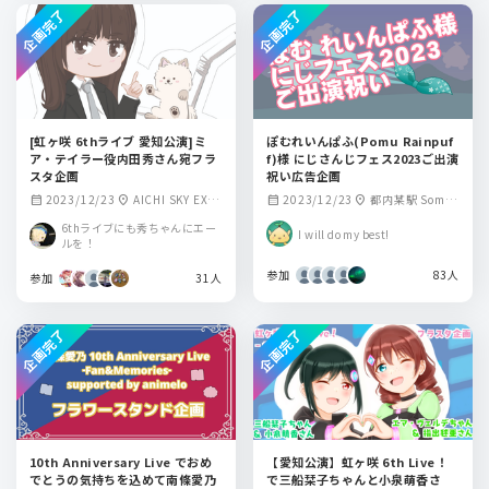
企画完了
企画完了
[虹ヶ咲 6thライブ 愛知公演]ミ
ぽむれいんぱふ(Pomu Rainpuf
ア・テイラー役内田秀さん宛フラ
f)様 にじさんじフェス2023ご出演
スタ企画
祝い広告企画
2023/12/23
AICHI SKY EXP
2023/12/23
都内某駅 Some
calendar_month
location_on
calendar_month
location_on
O ホール A
station in Tokyo
6thライブにも秀ちゃんにエー
I will do my best!
ルを！
参加
83人
参加
31人
企画完了
企画完了
10th Anniversary Live でおめ
【愛知公演】虹ヶ咲 6th Live！
でとうの気持ちを込めて南條愛乃
で三船栞子ちゃんと小泉萌香さ