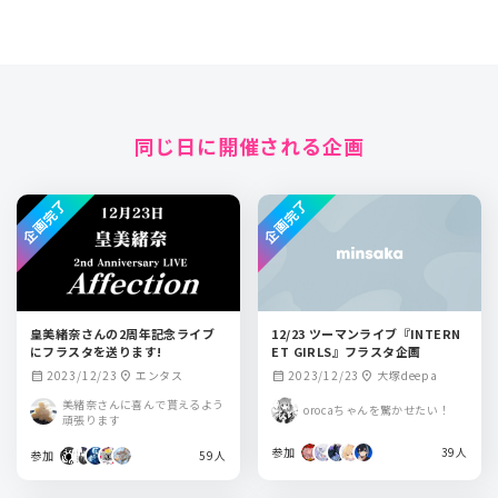
同じ日に開催される企画
企画完了
企画完了
皇美緒奈さんの2周年記念ライブ
12/23 ツーマンライブ『INTERN
にフラスタを送ります!
ET GIRLS』フラスタ企画
2023/12/23
エンタス
2023/12/23
大塚deepa
calendar_month
location_on
calendar_month
location_on
美緒奈さんに喜んで貰えるよう
orocaちゃんを驚かせたい！
頑張ります
参加
39人
参加
59人