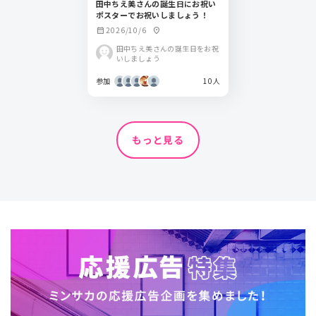
田中ちえ美さんの誕生日にお祝い
ポスターでお祝いしましょう！
2026/10/6
calendar_month
location_on
田中ちえ美さんの誕生日をお祝
いしましょう
参加
10人
もっと見る