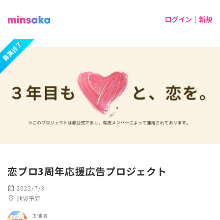
ログイン｜新規
募集終了
恋プロ3周年応援広告プロジェクト
calendar_month
2022/7/3
location_on
池袋予定
主催者