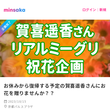
ログイン｜新規
企画完了
お休みから復帰する予定の賀喜遥香さんにお
花を贈りませんか？？
calendar_month
2023/10/15
location_on
京都パルスプラザ