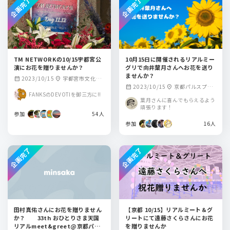
企画完了
企画完了
TM NETWORKの10/15宇都宮公
10月15日に開催されるリアルミー
演にお花を贈りませんか？
グリで向井葉月さんへお花を送り
ませんか？
2023/10/15
宇都宮市文化会
calendar_month
location_on
2023/10/15
京都パルスプラ
calendar_month
location_on
館
FANKSのDEVOTIを御三方に!!
ザ
葉月さんに喜んでもらえるよう
頑張ります！
参加
54人
参加
16人
企画完了
企画完了
田村真佑さんにお花を贈りません
【京都 10/15】リアルミート＆グ
か？ 33th おひとりさま天国
リートにて遠藤さくらさんにお花
リアルmeet&greet@京都パル
を贈りませんか