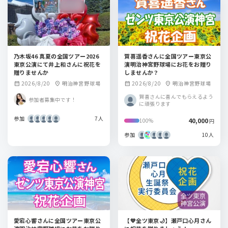
乃木坂46 真夏の全国ツアー2026
賀喜遥香さんに全国ツアー東京公
東京公演にて井上和さんに祝花を
演明治神宮野球場にお花をお贈り
贈りませんか
しませんか？
2026/8/20
明治神宮野球場
2026/8/20
明治神宮野球場
calendar_month
location_on
calendar_month
location_on
賀喜さんに喜んでもらえるよう
参加者募集中です！
に頑張ります
参加
7人
40,000
100%
円
参加
10人
愛宕心響さんに全国ツアー東京公
【💙全ツ東京🌙】瀬戸口心月さん