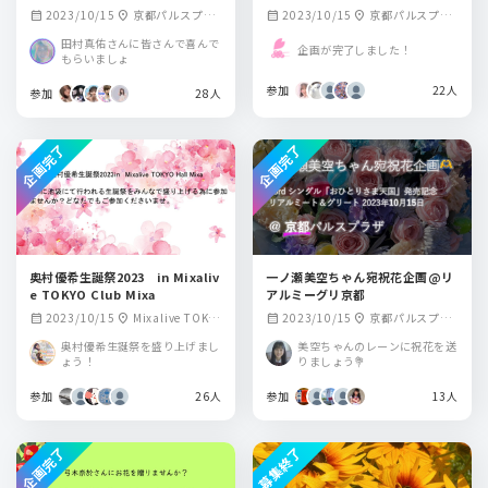
スプラザ
2023/10/15
京都パルスプラ
2023/10/15
京都パルスプラ
calendar_month
location_on
calendar_month
location_on
ザ
ザ
田村真佑さんに皆さんで喜んで
企画が完了しました！
もらいましょ
参加
22人
参加
28人
企画完了
企画完了
奥村優希生誕祭2023 in Mixaliv
一ノ瀬美空ちゃん宛祝花企画@リ
e TOKYO Club Mixa
アルミーグリ京都
2023/10/15
Mixalive TOKY
2023/10/15
京都パルスプラ
calendar_month
location_on
calendar_month
location_on
O Club Mixa
ザ
奥村優希生誕祭を盛り上げまし
美空ちゃんのレーンに祝花を送
ょう！
りましょう💐
参加
26人
参加
13人
企画完了
募集終了