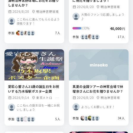
演明治神宮野球場にお花をお贈り
に祝花を贈りましょう！
しませんか？
2026/8/20
明治神宮球場
calendar_month
location_on
2026/8/20
明治神宮野球場
calendar_month
location_on
大勢のファンで応援しましょう
♪
ここねんに喜んでもらえるよう
頑張ります！
40,000
133%
円
参加
7人
参加
17人
愛宕心響さん21歳の誕生日をお祝
真夏の全国ツアーの神宮会場で林
いする乃木坂駅ポスター企画
瑠奈さんにお花を贈りませんか？
2026/9/14
東京メトロ 乃
2026/8/20
明治神宮球場
calendar_month
location_on
calendar_month
location_on
木坂駅
ここねんの誕生日を一緒にお祝
よろしくお願いします！
いしましょう
参加
34人
参加
5人