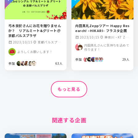
弓木奈於さんにお花を贈りません
内田真礼Zeppツアー Happy Res
か？ リアルミート&グリート＠
earch! –HIKARI- フラスタ企画
京都パルスプラザ
2023/10/15
神奈川・KT Zep
calendar_month
location_on
2023/10/15
京都パルスプラ
calendar_month
location_on
p Yokohama
内田真礼さんに気持ちを込めて
ザ
作ります！
よろしくお願いします！
参加
29人
参加
63人
もっと見る
関連する企画