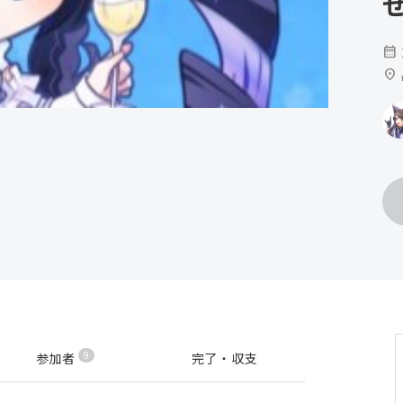
calendar_month
location_on
9
参加者
完了・収支