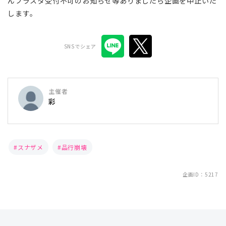
んフラスタ受付不可のお知らせ等ありましたら企画を中止いた
します。
SNSでシェア
主催者
彩
スナザメ
品行崩壊
企画ID：5217