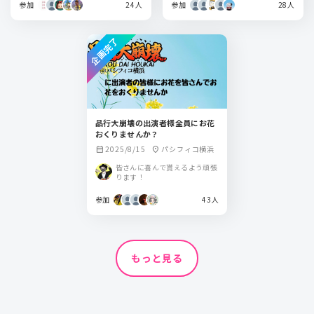
参加
24人
参加
28人
企画完了
品行大崩壊の出演者様全員にお花
おくりませんか？
2025/8/15
パシフィコ横浜
calendar_month
location_on
皆さんに喜んで貰えるよう頑張
ります！
参加
43人
もっと見る