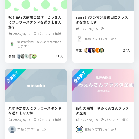
祝！品行大崩壊ご出演 ヒラさん
sanetiiワンマン最終日にフラス
にフラワースタンドを送りません
タを贈ります
か？
2025/8/15
calendar_month
location_on
2025/8/15
パシフィコ横浜
calendar_month
location_on
花贈り完了しました！
素敵な企画になるよう尽力いた
します！
参加
27人
参加
31人
企画完了
企画完了
バケゆかさんにフラワースタンド
品行大崩壊 やみえんさんフラス
を送りませんか
タ企画
2025/8/15
パシフィコ横浜
2025/8/15
パシフィコ横浜
calendar_month
location_on
calendar_month
location_on
花贈り完了しました！
花贈り完了しました！