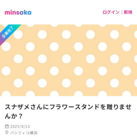
ログイン｜新規
企画完了
スナザメさんにフラワースタンドを贈りませ
んか？
calendar_month
2025/8/15
location_on
パシフィコ横浜