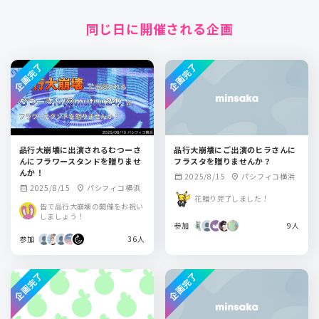
同じ日に開催される企画
企画完了
企画完了
品行大崩壊に出演されるむつーさ
品行大崩壊にご出演のヒラさんに
んにフラワースタンドを贈りませ
フラスタを贈りませんか？
んか！
2025/8/15
パシフィコ横浜
calendar_month
location_on
2025/8/15
パシフィコ横浜
calendar_month
location_on
花贈り完了しました！
皆で品行大崩壊の開催をお祝い
しましょう！
参加
9人
参加
36人
企画完了
企画完了