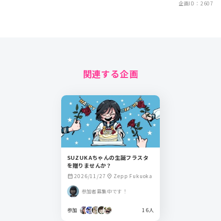
企画ID：2607
関連する企画
SUZUKAちゃんの生誕フラスタ
を贈りませんか？
2026/11/27
Zepp Fukuoka
calendar_month
location_on
参加者募集中です！
参加
16人