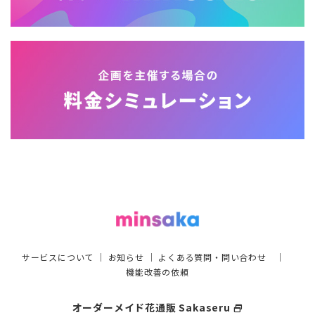
サービスについて
｜
お知らせ
｜
よくある質問・問い合わせ
｜
機能改善の依頼
オーダーメイド花通販 Sakaseru
select_window