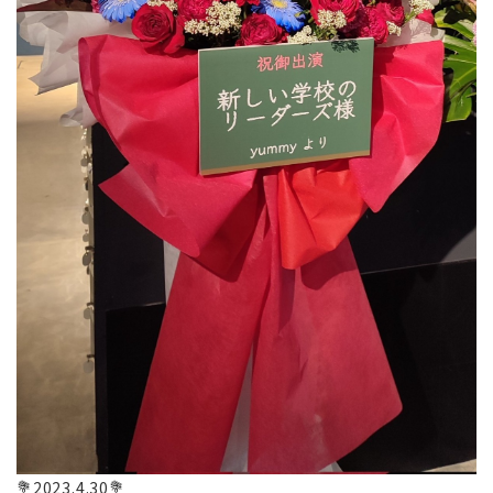
💐2023.4.30💐