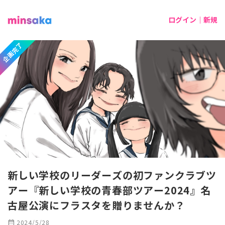
ログイン｜新規
企画完了
新しい学校のリーダーズの初ファンクラブツ
アー『新しい学校の青春部ツアー2024』名
古屋公演にフラスタを贈りませんか？
calendar_month
2024/5/28