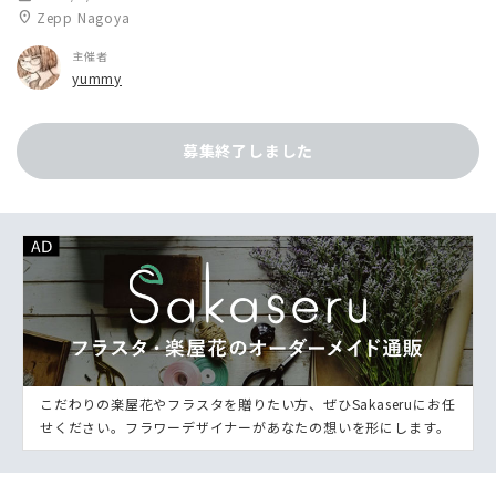
location_on
Zepp Nagoya
主催者
yummy
募集終了しました
こだわりの楽屋花やフラスタを贈りたい方、ぜひSakaseruにお任
せください。フラワーデザイナーがあなたの想いを形にします。