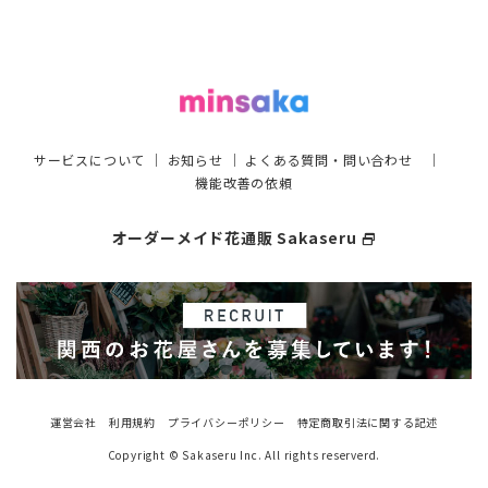
サービスについて
｜
お知らせ
｜
よくある質問・問い合わせ
｜
機能改善の依頼
オーダーメイド花通販 Sakaseru
select_window
運営会社
利用規約
プライバシーポリシー
特定商取引法に関する記述
Copyright © Sakaseru Inc. All rights reserverd.