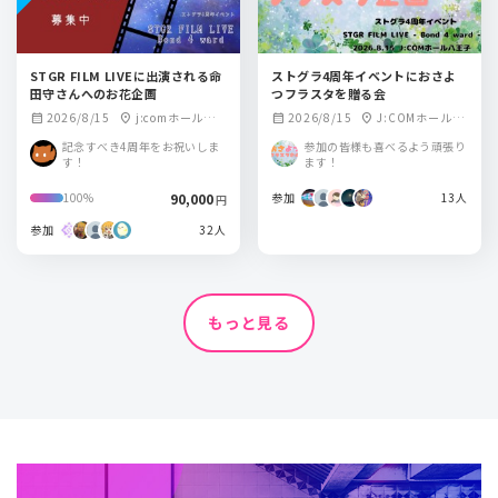
STGR FILM LIVEに出演される命
ストグラ4周年イベントにおさよ
田守さんへのお花企画
つフラスタを贈る会
2026/8/15
j:comホール八
2026/8/15
J:COMホール八
calendar_month
location_on
calendar_month
location_on
王子
王子
記念すべき4周年をお祝いしま
参加の皆様も喜べるよう頑張り
す！
ます！
90,000
参加
13人
100%
円
参加
32人
もっと見る