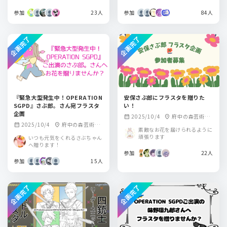
参加
23人
参加
84人
企画完了
企画完了
『緊急大型発生中！OPERATION
安保さぶ郎にフラスタを贈りた
SGPD』さぶ郎。さん宛フラスタ
い！
企画
2025/10/4
府中の森芸術劇
calendar_month
location_on
2025/10/4
府中の森芸術劇
calendar_month
location_on
場 どりーむホール
素敵なお花を届けられるように
場 どりーむホール
頑張ります
いつも元気をくれるさぶちゃん
へ贈ります！
参加
22人
参加
15人
企画完了
企画完了