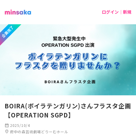
ログイン｜新規
企画完了
BOIRA(ボイラテンガリン)さんフラスタ企画
【OPERATION SGPD】
calendar_month
2025/10/4
location_on
府中の森芸術劇場どりーむホール