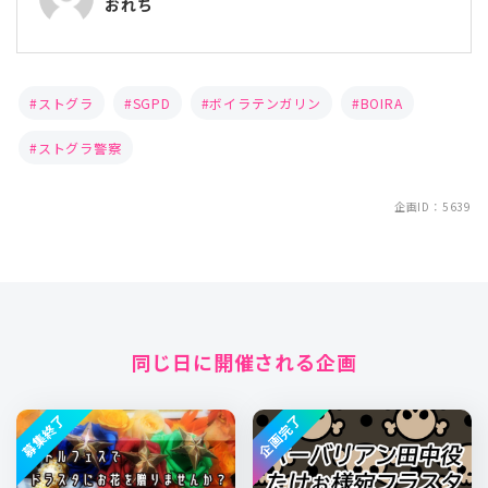
おれち
ストグラ
SGPD
ボイラテンガリン
BOIRA
ストグラ警察
企画ID：5639
同じ日に開催される企画
募集終了
企画完了