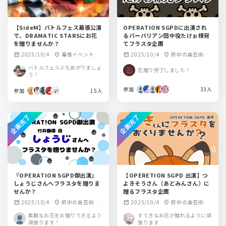
【SideM】バトルフェス幕張公演
OPERATION SGPDに出演され
で、DRAMATIC STARSにお花
るバーバリアン田中役たけぉ様宛
を贈りませんか？
てフラスタ企画
2025/10/4
幕張イベントホ
2025/10/4
府中の森芸術劇
calendar_month
location_on
calendar_month
location_on
ール
場 どりーむホール
バトルフェスぶちあがりましょ
花贈り完了しました！
う！
参加
33人
参加
15人
企画完了
企画完了
『OPERATION SGPD御出演』
【OPERETION SGPD 出演】つ
しょうじさんへフラスタを贈りま
よきそうさん（あどみんさん）に
せんか？
贈るフラスタ企画
2025/10/4
府中の森芸術劇
2025/10/4
府中の森芸術劇
calendar_month
location_on
calendar_month
location_on
場 どりーむホール
場 どりーむホー
素敵なお花をお贈りできるよう
すてきなお花が贈れるように頑
ル
頑張ります！
張ります