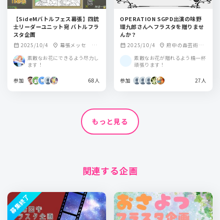
【SideMバトルフェス幕張】四銃
OPERATION SGPD出演の味野
士リーダーユニット宛 バトルフラ
環九郎さんへフラスタを贈りませ
スタ企画
んか？
2025/10/4
幕張メッセ イ
2025/10/4
府中の森芸術劇
calendar_month
location_on
calendar_month
location_on
ベントホール
場 どりーむホール
素敵なお花にできるよう尽力し
素敵なお花が贈れるよう精一杯
ます！
頑張ります！
参加
68人
参加
27人
もっと見る
関連する企画
募集終了