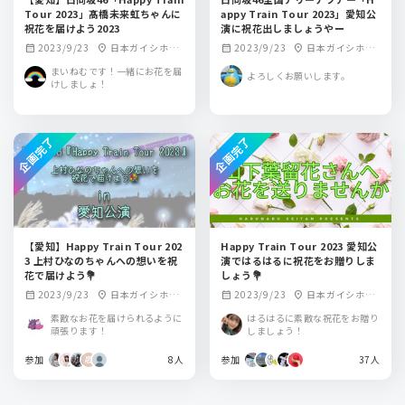
Tour 2023」髙橋未来虹ちゃんに
appy Train Tour 2023」愛知公
祝花を届けよう2023
演に祝花出しましょうやー
2023/9/23
日本ガイシホー
2023/9/23
日本ガイシホー
calendar_month
location_on
calendar_month
location_on
ル
ル
まいねむです！一緒にお花を届
よろしくお願いします。
けしましょ！
企画完了
企画完了
【愛知】Happy Train Tour 202
Happy Train Tour 2023 愛知公
3 上村ひなのちゃんへの想いを祝
演ではるはるに祝花をお贈りしま
花で届けよう💐
しょう💐
2023/9/23
日本ガイシホー
2023/9/23
日本ガイシホー
calendar_month
location_on
calendar_month
location_on
ル
ル
素敵なお花を届けられるように
はるはるに素敵な祝花をお贈り
頑張ります！
しましょう！
参加
8人
参加
37人