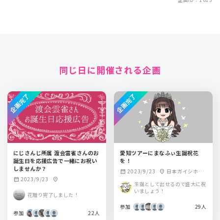
同じ日に開催される企画
企画完了
企画完了
にじさんじ所属 渡会雲雀さんのお
愛知ツアーにまなふぃ生誕祝花
誕生日を応援広告で一緒にお祝い
を！
しませんか？
2023/9/23
日本ガイシホー
calendar_month
location_on
2023/9/23
calendar_month
location_on
ル
生誕として出せるので盛大に祝
いましょう！
花贈り完了しました！
参加
29人
参加
22人