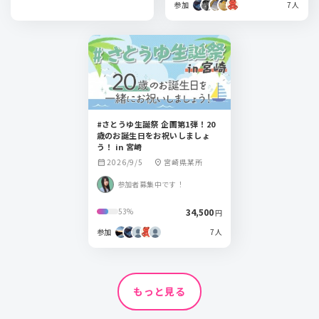
参加
7人
#さとうゆ生誕祭 企画第1弾！20
歳のお誕生日をお祝いしましょ
う！ in 宮崎
2026/9/5
宮崎県某所
calendar_month
location_on
参加者募集中です！
34,500
53%
円
参加
7人
もっと見る