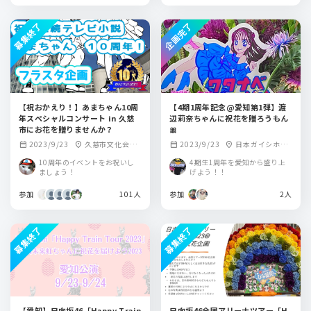
募集終了
企画完了
【祝おかえり！】あまちゃん10周
【4期1周年記念@愛知第1弾】渡
年スペシャルコンサート in 久慈
辺莉奈ちゃんに祝花を贈ろうもん
市にお花を贈りませんか？
🎀
2023/9/23
久慈市文化会館
2023/9/23
日本ガイシホー
calendar_month
location_on
calendar_month
location_on
アンバーホール
ル
10周年のイベントをお祝いし
4期生1周年を愛知から盛り上
ましょう！
げよう！！
参加
101人
参加
2人
募集終了
募集終了
【愛知】日向坂46「Happy Train
日向坂46全国アリーナツアー「H