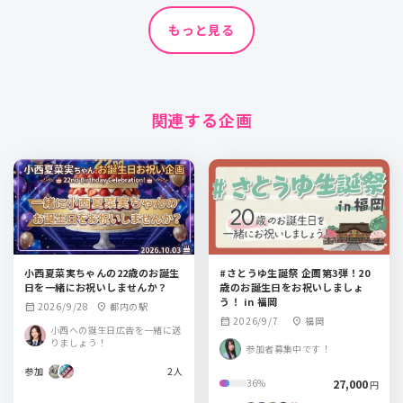
もっと見る
関連する企画
小西夏菜実ちゃんの22歳のお誕生
#さとうゆ生誕祭 企画第3弾！20
日を一緒にお祝いしませんか？
歳のお誕生日をお祝いしましょ
う！ in 福岡
2026/9/28
都内の駅
calendar_month
location_on
2026/9/7
福岡
calendar_month
location_on
小西への誕生日広告を一緒に送
りましょう！
参加者募集中です！
参加
2人
27,000
36%
円