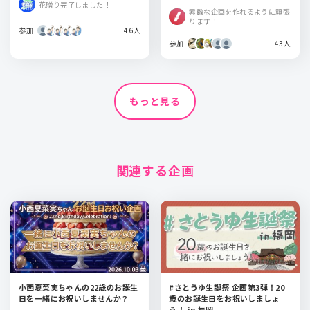
花贈り完了しました！
岡 A館
大ホール
素敵な企画を作れるように頑張
ります！
参加
46人
参加
43人
もっと見る
関連する企画
小西夏菜実ちゃんの22歳のお誕生
#さとうゆ生誕祭 企画第3弾！20
日を一緒にお祝いしませんか？
歳のお誕生日をお祝いしましょ
う！ in 福岡