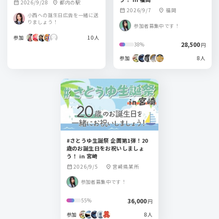
2026/9/28
都内の駅
calendar_month
location_on
2026/9/7
福岡
calendar_month
location_on
小西への誕生日広告を一緒に送
りましょう！
参加者募集中です！
参加
10人
28,500
38%
円
参加
8人
#さとうゆ生誕祭 企画第1弾！20
歳のお誕生日をお祝いしましょ
う！ in 宮崎
2026/9/5
宮崎県某所
calendar_month
location_on
参加者募集中です！
36,000
55%
円
参加
8人