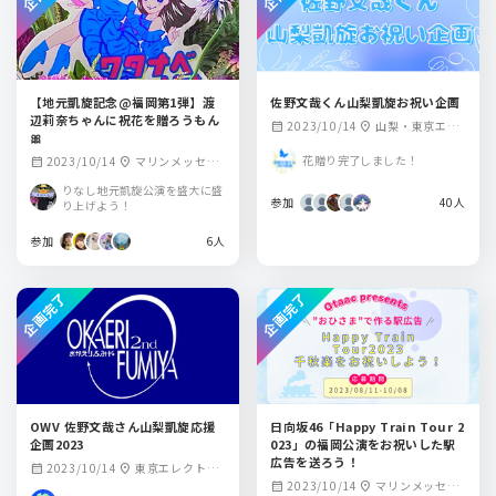
【地元凱旋記念@福岡第1弾】渡
佐野文哉くん山梨凱旋お祝い企画
辺莉奈ちゃんに祝花を贈ろうもん
2023/10/14
山梨・東京エレ
calendar_month
location_on
🎀
クトロン韮崎文化
花贈り完了しました！
2023/10/14
マリンメッセ福
calendar_month
location_on
ホール 大ホール
岡A館
りなし地元凱旋公演を盛大に盛
参加
40人
り上げよう！
参加
6人
企画完了
企画完了
OWV 佐野文哉さん山梨凱旋応援
日向坂46「Happy Train Tour 2
企画2023
023」の福岡公演をお祝いした駅
広告を送ろう！
2023/10/14
東京エレクトロ
calendar_month
location_on
2023/10/14
マリンメッセ福
calendar_month
location_on
ン韮崎文化ホール