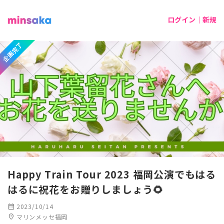
ログイン｜新規
企画完了
Happy Train Tour 2023 福岡公演でもはる
はるに祝花をお贈りしましょう🌻
calendar_month
2023/10/14
location_on
マリンメッセ福岡