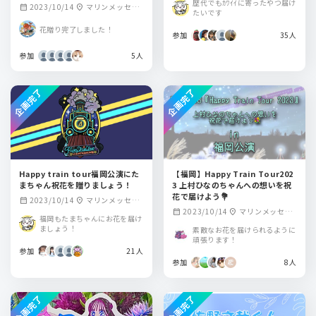
歴代でもｶﾜｲｲに寄ったやつ届け
2023/10/14
マリンメッセ福
calendar_month
location_on
たいです
岡
花贈り完了しました！
参加
35人
参加
5人
企画完了
企画完了
Happy train tour福岡公演にた
【福岡】Happy Train Tour202
まちゃん祝花を贈りましょう！
3 上村ひなのちゃんへの想いを祝
花で届けよう💐
2023/10/14
マリンメッセ福
calendar_month
location_on
2023/10/14
マリンメッセ福
calendar_month
location_on
岡 A館
福岡もたまちゃんにお花を届け
岡
ましょう！
素敵なお花を届けられるように
頑張ります！
参加
21人
参加
8人
企画完了
企画完了