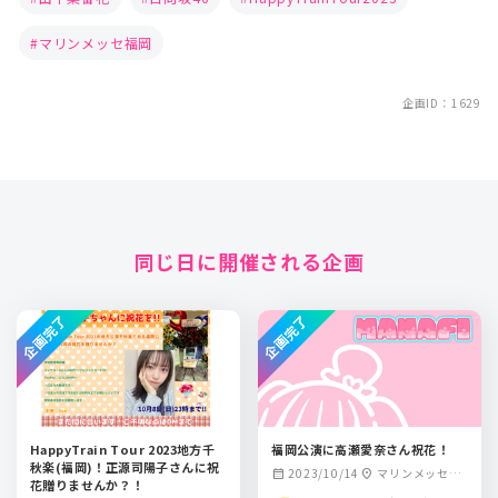
マリンメッセ福岡
企画ID：1629
同じ日に開催される企画
企画完了
企画完了
HappyTrain Tour 2023地方千
福岡公演に高瀬愛奈さん祝花！
秋楽(福岡)！正源司陽子さんに祝
2023/10/14
マリンメッセ福
calendar_month
location_on
花贈りませんか？！
岡A館