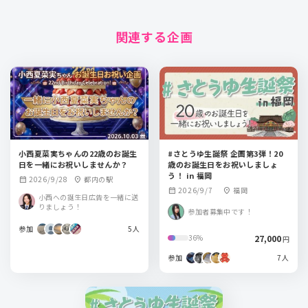
関連する企画
小西夏菜実ちゃんの22歳のお誕生
#さとうゆ生誕祭 企画第3弾！20
日を一緒にお祝いしませんか？
歳のお誕生日をお祝いしましょ
う！ in 福岡
2026/9/28
都内の駅
calendar_month
location_on
2026/9/7
福岡
calendar_month
location_on
小西への誕生日広告を一緒に送
りましょう！
参加者募集中です！
参加
5人
27,000
36%
円
参加
7人