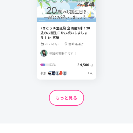
#さとうゆ生誕祭 企画第1弾！20
歳のお誕生日をお祝いしましょ
う！ in 宮崎
2026/9/5
宮崎県某所
calendar_month
location_on
参加者募集中です！
34,500
53%
円
参加
7人
もっと見る