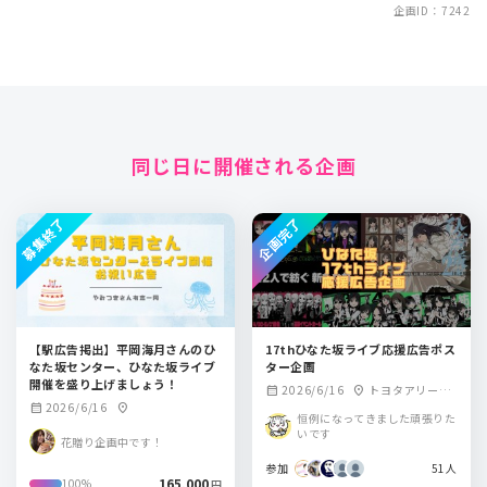
企画ID：7242
同じ日に開催される企画
募集終了
企画完了
【駅広告掲出】平岡海月さんのひ
17thひなた坂ライブ応援広告ポス
なた坂センター、ひなた坂ライブ
ター企画
開催を盛り上げましょう！
2026/6/16
トヨタアリーナ
calendar_month
location_on
2026/6/16
calendar_month
location_on
東京
恒例になってきました頑張りた
いです
花贈り企画中です！
参加
51人
165,000
100%
円