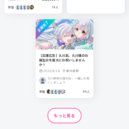
参加
74人
企画完了
【応援広告】久川凪、久川颯のお
誕生日を盛大にお祝いしません
か？
2026/6/16
都内某駅
calendar_month
location_on
久川姉妹の誕生日、一緒にお祝
いしましょう
参加
94人
もっと見る