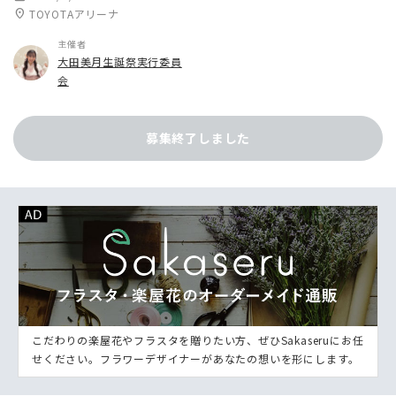
location_on
TOYOTAアリーナ
主催者
大田美月生誕祭実行委員
会
募集終了しました
こだわりの楽屋花やフラスタを贈りたい方、ぜひSakaseruにお任
せください。フラワーデザイナーがあなたの想いを形にします。