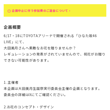
企画中止に伴う参加費のご返金について
error
keyboard_arrow_right
企画概要
6/17・18にTOYOTAアリーナで開催される「ひなた坂46
LIVE」にて、
大田美月さんへ素敵なお花を贈りませんか？
レギュレーションの発表がされていませんので、祝花がお贈り
できない可能性があります。
1. 主催者
本企画は大田美月生誕祭実行委員会主催の企画となります。
委員会の詳細はXにてご確認ください。
2.お花のコンセプト・デザイン