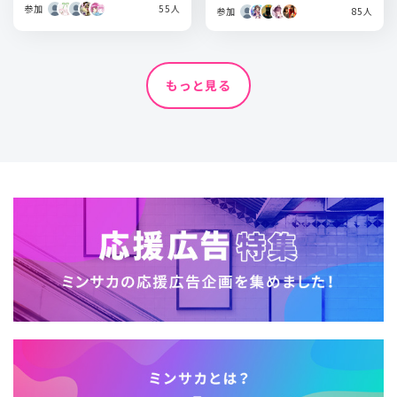
参加
55人
参加
85人
もっと見る