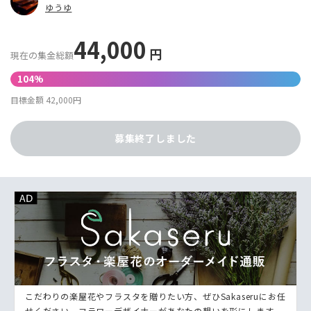
ゆうゆ
44,000
円
現在の集金総額
104%
目標金額 42,000円
募集終了しました
こだわりの楽屋花やフラスタを贈りたい方、ぜひSakaseruにお任
せください。フラワーデザイナーがあなたの想いを形にします。