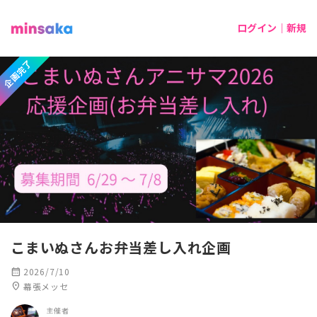
ログイン｜新規
企画完了
こまいぬさんお弁当差し入れ企画
calendar_month
2026/7/10
location_on
幕張メッセ
主催者