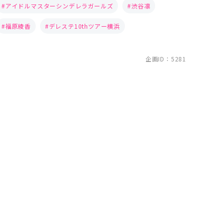
アイドルマスターシンデレラガールズ
渋谷凛
福原綾香
デレステ10thツアー横浜
企画ID：5281