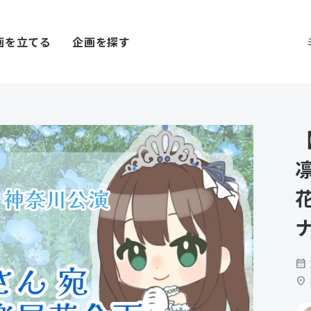
画を立てる
企画を探す
calendar_month
location_on