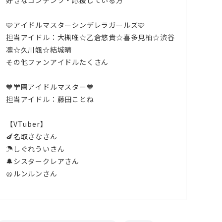
🩵アイドルマスターシンデレラガールズ🩵
担当アイドル：大槻唯☆乙倉悠貴☆喜多見柚☆渋谷
凛☆久川颯☆結城晴
その他ファンアイドルたくさん
‪🧡‬‪学園アイドルマスター🧡
担当アイドル：藤田ことね
【VTuber】
🍆名取さなさん
☂️しぐれういさん
🔔シスタークレアさん
🥨ルンルンさん