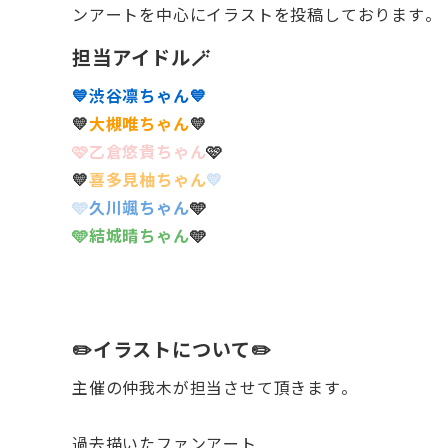
ンアートを中心にイラストを投稿しております。
担当アイドル🪄
💙渋谷凛ちゃん💙
💛
大槻唯ちゃん
💛
🩷乙倉悠貴ちゃん
🩷
💛
喜多見柚ちゃん
💛
🩵
久川颯ちゃん
🩵
🩵結城晴ちゃん
🩵
✏️イラストについて✏️
主催の仲我木が担当させて頂きます。
過去描いたファンアート