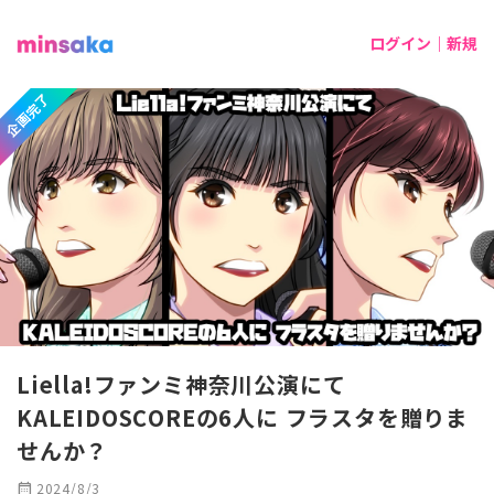
ログイン｜新規
企画完了
Liella!ファンミ神奈川公演にて
KALEIDOSCOREの6人に フラスタを贈りま
せんか？
calendar_month
2024/8/3