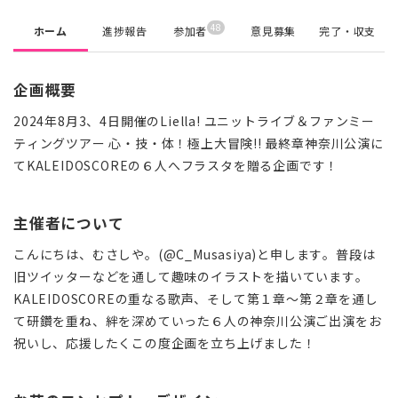
48
ホーム
進捗報告
参加者
意見募集
完了・収支
企画概要
2024年8月3、4日開催のLiella! ユニットライブ＆ファンミー
ティングツアー 心・技・体！極上大冒険!! 最終章神奈川公演に
てKALEIDOSCOREの６人へフラスタを贈る企画です！
主催者について
こんにちは、むさしや。(@C_Musasiya)と申します。普段は
旧ツイッターなどを通して趣味のイラストを描いています。
KALEIDOSCOREの重なる歌声、そして
第１章～第２章を通し
て研鑽を重ね、絆を深めていった６人の神奈川公演ご出演をお
祝いし、応援したくこの度企画を立ち上げました！