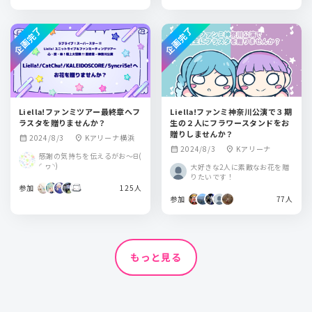
企画完了
企画完了
Liella!ファンミツアー最終章へフ
Liella!ファンミ神奈川公演で３期
ラスタを贈りませんか？
生の２人にフラワースタンドをお
贈りしませんか？
2024/8/3
Kアリーナ横浜
calendar_month
location_on
2024/8/3
Kアリーナ
calendar_month
location_on
感謝の気持ちを伝えるがお〜ᗺ(
◜ヮ◝)
大好きな2人に素敵なお花を贈
りたいです！
参加
125人
参加
77人
もっと見る