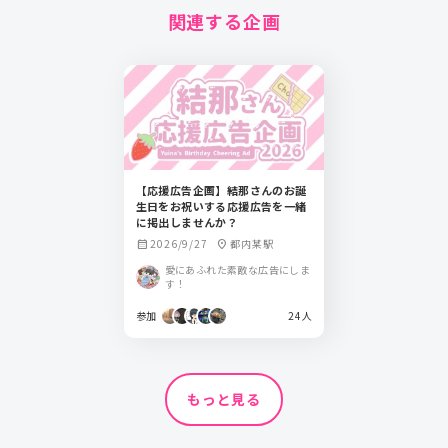
関連する企画
【応援広告企画】結那さんのお誕
生日をお祝いする応援広告を一緒
に掲出しませんか？
2026/9/27
都内某駅
calendar_month
location_on
愛にあふれた素敵な広告にしま
す！
参加
24人
もっと見る