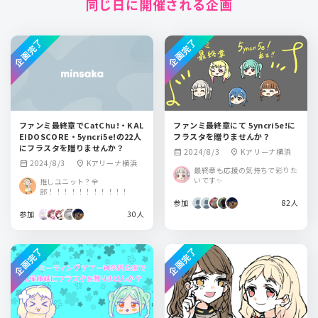
同じ日に開催される企画
企画完了
企画完了
ファンミ最終章でCatChu!・KAL
ファンミ最終章にて 5yncri5e!に
EIDOSCORE・5yncri5e!の22人
フラスタを贈りませんか？
にフラスタを贈りませんか？
2024/8/3
Kアリーナ横浜
calendar_month
location_on
2024/8/3
Kアリーナ横浜
calendar_month
location_on
最終章も応援の気持ちで彩りた
いです✨
推しユニット？全
部！！！！！！！！！！！
参加
82人
参加
30人
企画完了
企画完了