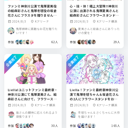
ファンミ神奈川公演で鬼塚夏美役
心・技・体！極上大冒険!!神奈川
の絵森彩さんと鬼塚冬毬役の坂倉
公演に出演される鬼塚夏美さんと
花さんにフラスタを贈りません
絵森彩さんにフラワースタンドを
か？
贈りませんか？
2024/8/3
Kアリーナ
2024/8/3
Kアリーナ横浜
calendar_month
location_on
calendar_month
location_on
鬼塚姉妹に素敵なお花を贈りた
夏美さんと絵森さんにありった
いです！
けの愛を！
参加
62人
参加
29人
企画完了
企画完了
Liella!ユニットファンミ最終章・
Liella！ファンミ最終章神奈川公
神奈川公演にて鬼塚夏美さん、絵
演で鬼塚冬毬ちゃん＆坂倉花さん
森彩さんに向けて、フラワースタ
の2人にフラワースタンドをお贈
ンドを一緒に出しませんか？
りしませんか？
2024/8/3
Kアリーナ横浜
2024/8/3
Kアリーナ横浜
calendar_month
location_on
calendar_month
location_on
皆さんの期待に応えられるよう
冬毬ちゃん＆さくちゃんに大作
頑張ります！
を届けます！
参加
30人
参加
165人