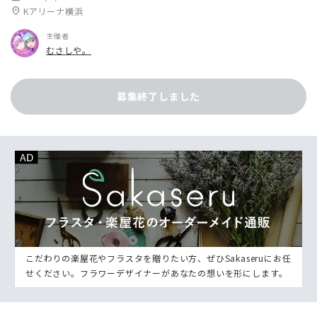
location_on
Kアリーナ横浜
主催者
むさしや。
募集終了しました
こだわりの楽屋花やフラスタを贈りたい方、ぜひSakaseruにお任
せください。フラワーデザイナーがあなたの想いを形にします。