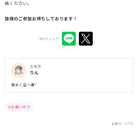
絡ください。
皆様のご参加お待ちしております！
SNSでシェア
主催者
りん
春めく空へ✿*
水瀬いのり
企画ID：5770