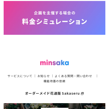
サービスについて
｜
お知らせ
｜
よくある質問・問い合わせ
｜
機能改善の依頼
オーダーメイド花通販 Sakaseru
select_window