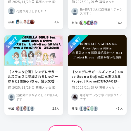
輿水幸子さんにフラスタを贈りま
2025/11/29
幕張メッセ 国際
2025/11/29
幕張メッセ
calendar_month
location_on
calendar_month
location_on
せんか？
展示場ホール9-11
島村卯月さんに直接届くチャン
花贈り完了しました！
スです！
参加
13人
参加
16人
企画完了
企画完了
【フラスタ企画】シンデレラガー
【シンデレラガールズフェス】On
ルズフェスに参加されるしゅがー
ce Upon a St@rsに出演される
はぁと(佐藤心)さん、鷺沢文香さ
Project Kroneにお祝いのお花
ん宛てに長野出身アイドルと共に
を贈りませんか
2025/11/29
幕張メッセ 国際
2025/11/29
幕張メッセ 国
calendar_month
location_on
calendar_month
location_on
フラスタを贈りませんか？
展示場ホール9-11
際展示場ホール9-1
短期間ですがよろしくお願いし
急ぎながらも丁寧に頑張りたい
1
ます
です
参加
25人
参加
45人