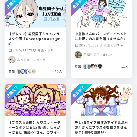
企画完了
企画完了
【デレｘR】塩見周子ちゃんフラ
中島怜さんのバースデーイベント
スタ企画【Once Upon a St@r
にお祝いのお花を贈りませんか?
s】
2025/11/29
東京カルチャー
calendar_month
location_on
2025/11/29
幕張メッセ
calendar_month
location_on
カルチャー
花贈り完了しました！
よろしゅーこです🌟
参加
11人
参加
45人
企画完了
企画完了
【フラスタ企画】カワスウィーテ
デレxRライブ出演のアイドル島村
ィーなボクはぁと(仮)の、しゅが
卯月さんにフラスタを贈りません
ーはぁと(佐藤心)さん、カワイイ
か？(協賛のお願い）