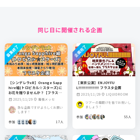
同じ日に開催される企画
募集終了
企画完了
【シンデレラxR】Orange Sapp
【東京公演】ENJOYFU
hire組(トロピカル☆スターズ)に
L!!!!!!!!!!!!!!! フラスタ企画
お花を贈りませんか？【フラスタ
2025/11/29
LIQUIDROOM
calendar_month
location_on
企画】
2025/11/29
幕張メッセ
calendar_month
location_on
ツアーの幕開けを皆でお祝いし
ましょう！
急な企画ですがよろしくお願い
します！
参加
55人
参加
17人