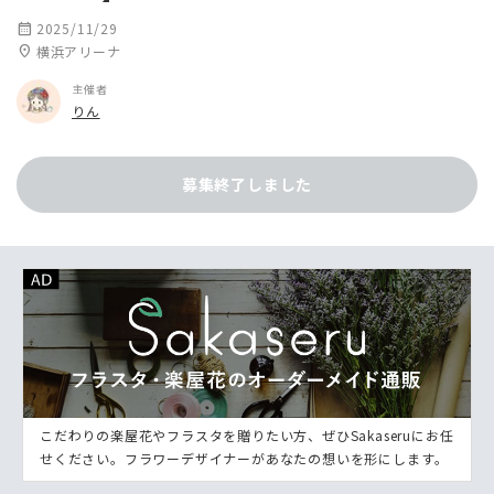
calendar_month
2025/11/29
location_on
横浜アリーナ
主催者
りん
募集終了しました
こだわりの楽屋花やフラスタを贈りたい方、ぜひSakaseruにお任
せください。フラワーデザイナーがあなたの想いを形にします。