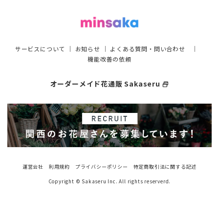
サービスについて
｜
お知らせ
｜
よくある質問・問い合わせ
｜
機能改善の依頼
オーダーメイド花通販 Sakaseru
select_window
運営会社
利用規約
プライバシーポリシー
特定商取引法に関する記述
Copyright © Sakaseru Inc. All rights reserverd.