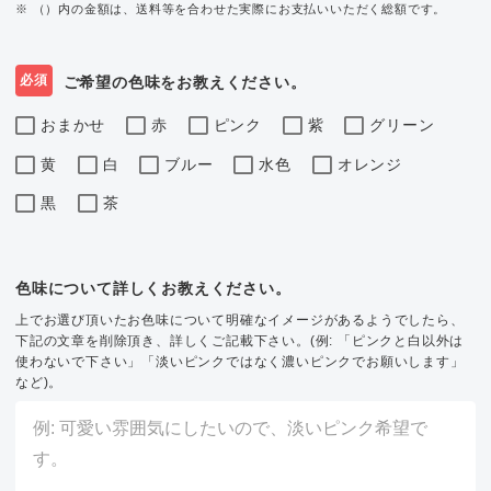
※ （）内の金額は、送料等を合わせた実際にお支払いいただく総額です。
必須
ご希望の色味をお教えください。
おまかせ
赤
ピンク
紫
グリーン
黄
白
ブルー
水色
オレンジ
黒
茶
色味について詳しくお教えください。
上でお選び頂いたお色味について明確なイメージがあるようでしたら、
下記の文章を削除頂き、詳しくご記載下さい。(例: 「ピンクと白以外は
使わないで下さい」「淡いピンクではなく濃いピンクでお願いします」
など)。