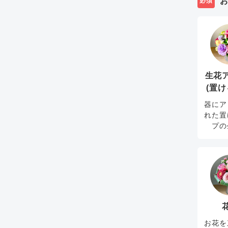
必須
生花
(置け
器にア
れた置
プの
お花を