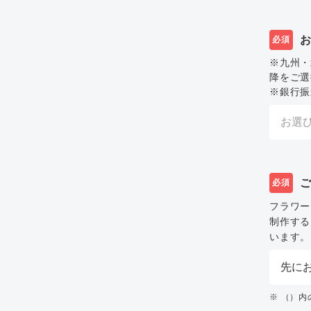
必須
※九州・
降をご選
※銀行振
必須
フラワー
制作する
います。
※ （）