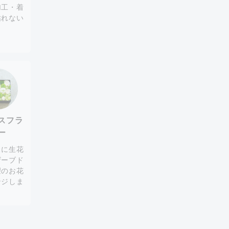
加工・着
枯れない
。
スフラ
ー
スに生花
ザーブド
望のお花
ンジしま
。