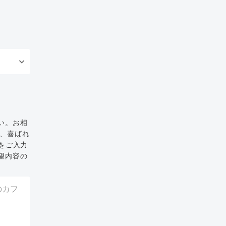
い。お相
と、喜ばれ
をご入力
望内容の