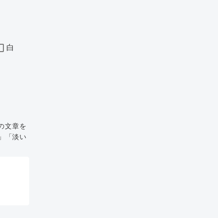
白
の文章を
」「淡い