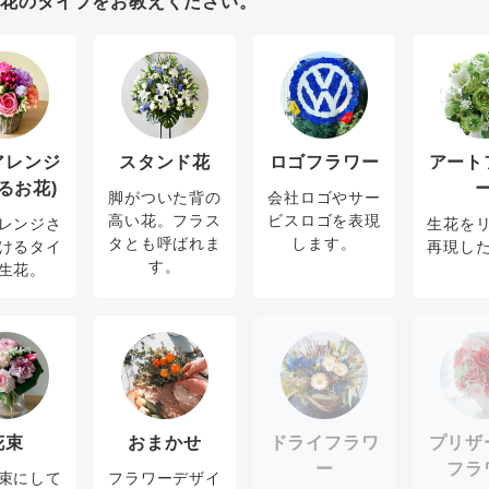
お花のタイプをお教えください。
アレンジ
スタンド花
ロゴフラワー
アート
るお花)
脚がついた背の
会社ロゴやサー
高い花。フラス
ビスロゴを表現
レンジさ
生花を
タとも呼ばれま
します。
けるタイ
再現し
す。
生花。
花束
おまかせ
ドライフラワ
プリザ
ー
フラ
束にして
フラワーデザイ