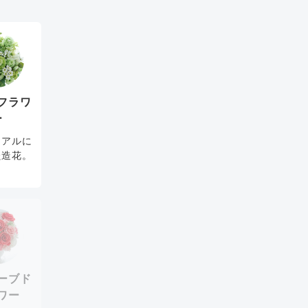
フラワ
ー
リアルに
た造花。
ーブド
ワー