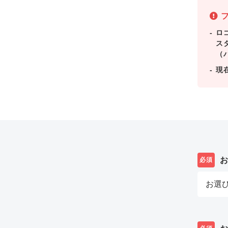
フ
ロ
ス
（
現
必須