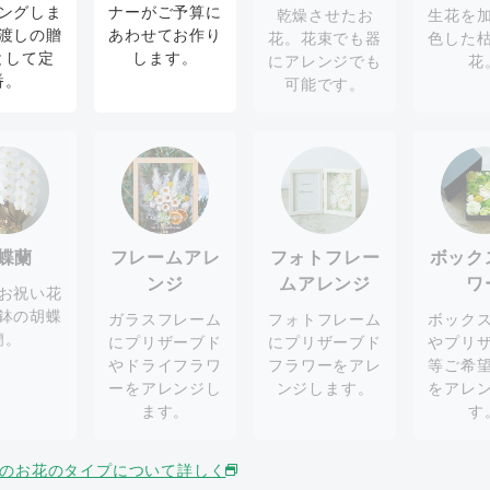
ングしま
ナーがご予算に
乾燥させたお
生花を
渡しの贈
あわせてお作り
花。花束でも器
色した
として定
します。
にアレンジでも
花
番。
可能です。
蝶蘭
フレームアレ
フォトフレー
ボック
ンジ
ムアレンジ
ワ
お祝い花
鉢の胡蝶
ガラスフレーム
フォトフレーム
ボック
蘭。
にプリザーブド
にプリザーブド
やプリ
やドライフラワ
フラワーをアレ
等ご希
ーをアレンジし
ンジします。
をアレ
ます。
す
のお花のタイプについて詳しく