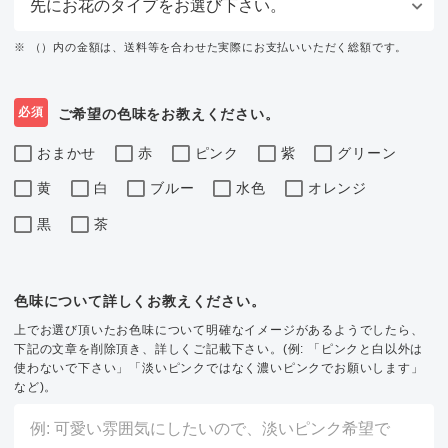
※ （）内の金額は、送料等を合わせた実際にお支払いいただく総額です。
必須
ご希望の色味をお教えください。
おまかせ
赤
ピンク
紫
グリーン
黄
白
ブルー
水色
オレンジ
黒
茶
色味について詳しくお教えください。
上でお選び頂いたお色味について明確なイメージがあるようでしたら、
下記の文章を削除頂き、詳しくご記載下さい。(例: 「ピンクと白以外は
使わないで下さい」「淡いピンクではなく濃いピンクでお願いします」
など)。