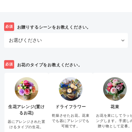
必須
お贈りするシーンをお教えください。
必須
お花のタイプをお教えください。
生花アレンジ(置け
ドライフラワー
花束
るお花)
乾燥させたお花。花束
お花を束にしてラッ
でも器にアレンジでも
ングします。手渡し
器にアレンジされた置
可能です。
贈り物として定番。
けるタイプの生花。