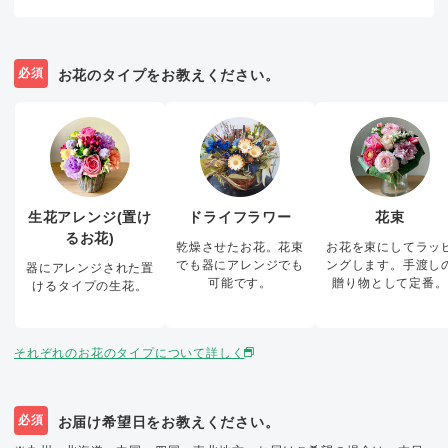
必須
お花のタイプをお教えください。
生花アレンジ(置け
ドライフラワー
花束
るお花)
乾燥させたお花。花束
お花を束にしてラッ
でも器にアレンジでも
ングします。手渡し
器にアレンジされた置
可能です。
贈り物として定番。
けるタイプの生花。
それぞれのお花のタイプについて詳しく
必須
お届け希望日をお教えください。