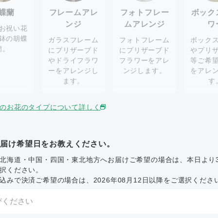
蝶蘭
フレームアレ
フォトフレー
ボック
ンジ
ムアレンジ
ワ
お祝い花
鉢の胡蝶
ガラスフレーム
フォトフレーム
ボック
蘭。
にプリザーブド
にプリザーブド
やプリ
やドライフラワ
フラワーをアレ
等ご希
ーをアレンジし
ンジします。
をアレ
ます。
す
のお花のタイプについて詳しく
お届け希望日をお教えください。
北海道・中国・四国・東北地方へお届けご希望の場合は、本日より
択ください。
込みで決済ご希望の場合は、2026年08月12日以降をご選択くださ