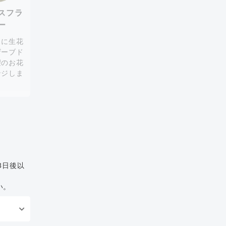
スフラ
ー
スに生花
ザーブド
望のお花
ンジしま
。
3日後以
い。