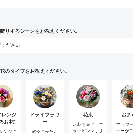
お贈りするシーンをお教えください。
お花のタイプをお教えください。
アレンジ
ドライフラワ
花束
おま
るお花)
ー
お花を束にして
フラワ
ラッピングしま
ナーが
レンジさ
乾燥させたお