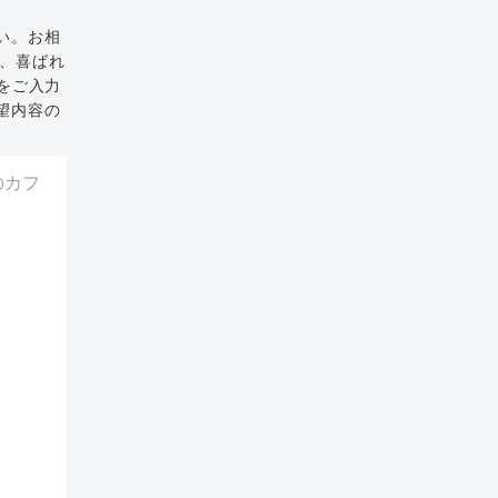
い。お相
と、喜ばれ
をご入力
望内容の