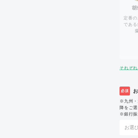
胡
定番の
である
それぞれ
必須
※九州・
降をご選
※銀行振