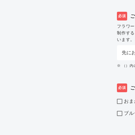
必須
フラワー
制作する
います。
※ （）
必須
おま
ブル