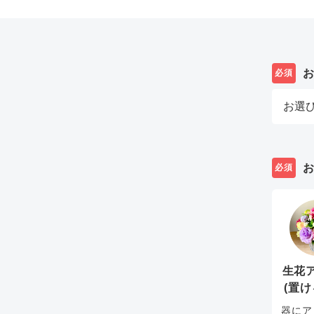
必須
必須
生花
(置け
器にア