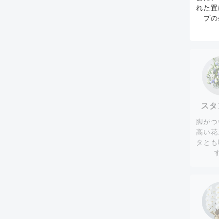
れた置
プの
スタ
脚がつ
高い花
タとも