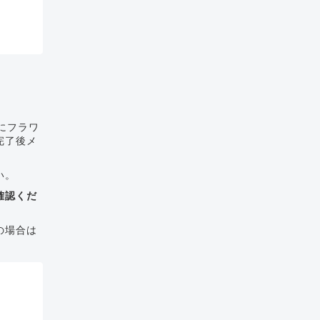
にフラワ
完了後メ
い。
確認くだ
の場合は