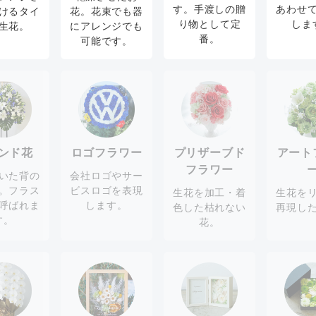
す。手渡しの贈
あわせ
けるタイ
花。花束でも器
り物として定
しま
生花。
にアレンジでも
番。
可能です。
ンド花
ロゴフラワー
プリザーブド
アート
フラワー
いた背の
会社ロゴやサー
。フラス
ビスロゴを表現
生花を加工・着
生花を
呼ばれま
します。
色した枯れない
再現し
す。
花。