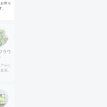
てお作り
す。
フラワ
ー
リアルに
た造花。