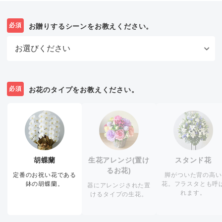
必須
お贈りするシーンをお教えください。
必須
お花のタイプをお教えください。
胡蝶蘭
生花アレンジ(置け
スタンド花
るお花)
定番のお祝い花である
脚がついた背の高い
鉢の胡蝶蘭。
花。フラスタとも呼
器にアレンジされた置
れます。
けるタイプの生花。