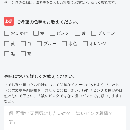
※ （）内の金額は、送料等を合わせた実際にお支払いいただく総額です。
必須
ご希望の色味をお教えください。
おまかせ
赤
ピンク
紫
グリーン
黄
白
ブルー
水色
オレンジ
黒
茶
色味について詳しくお教えください。
上でお選び頂いたお色味について明確なイメージがあるようでしたら、
下記の文章を削除頂き、詳しくご記載下さい。(例: 「ピンクと白以外は
使わないで下さい」「淡いピンクではなく濃いピンクでお願いします」
など)。