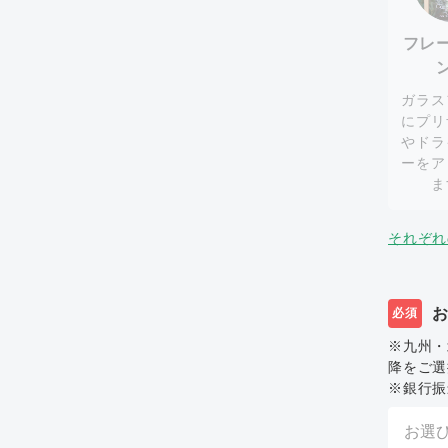
フレ
ガラス
にプリ
やドラ
ーをア
ま
それぞれ
必須
※九州・
降をご選
※銀行振