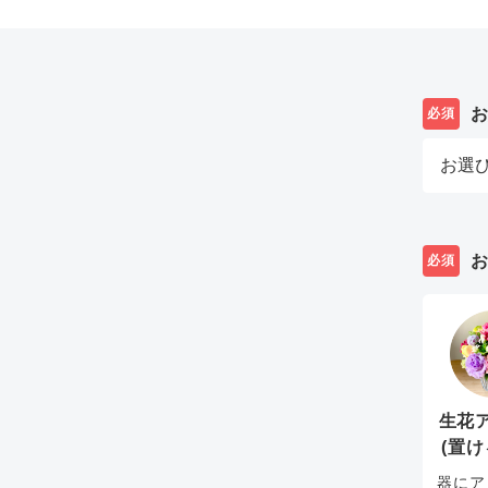
必須
必須
生花
(置け
器にア