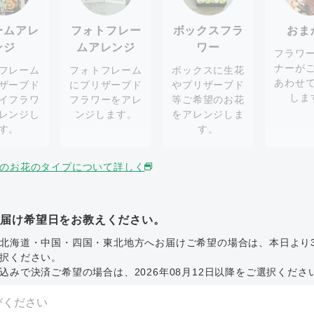
ームアレ
フォトフレー
ボックスフラ
おま
ンジ
ムアレンジ
ワー
フラワ
ナーが
フレーム
フォトフレーム
ボックスに生花
あわせ
ザーブド
にプリザーブド
やプリザーブド
しま
イフラワ
フラワーをアレ
等ご希望のお花
レンジし
ンジします。
をアレンジしま
す。
す。
のお花のタイプについて詳しく
お届け希望日をお教えください。
北海道・中国・四国・東北地方へお届けご希望の場合は、本日より
択ください。
込みで決済ご希望の場合は、2026年08月12日以降をご選択くださ