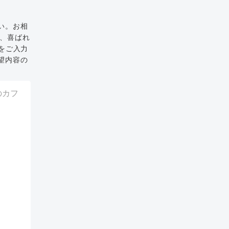
い。お相
と、喜ばれ
をご入力
望内容の