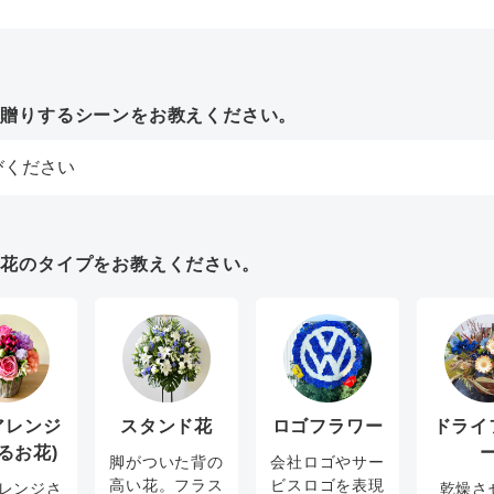
お贈りするシーンをお教えください。
お花のタイプをお教えください。
アレンジ
スタンド花
ロゴフラワー
ドライ
るお花)
脚がついた背の
会社ロゴやサー
高い花。フラス
ビスロゴを表現
レンジさ
乾燥さ