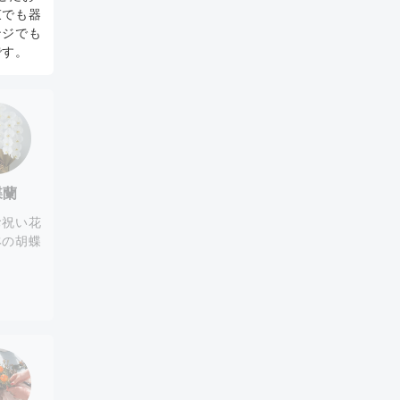
束でも器
ンジでも
です。
蝶蘭
お祝い花
鉢の胡蝶
。