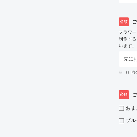
必須
フラワー
制作する
います。
※ （）
必須
おま
ブル