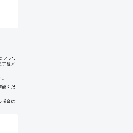
にフラワ
完了後メ
い。
確認くだ
の場合は