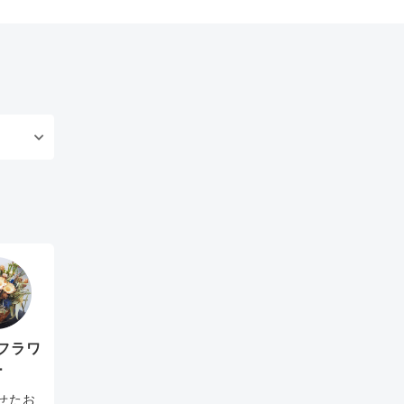
フラワ
ー
せたお