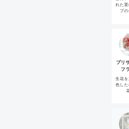
れた置
プの
プリ
フ
生花を
色した