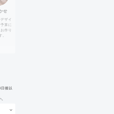
かせ
ーデザイ
ご予算に
てお作り
す。
3日後以
い。