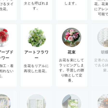
タとも呼ばれま
します。
けるタイ
花。花
す。
生花。
にアレ
可能
ザーブド
アートフラワ
花束
胡
ラワー
ー
お花を束にして
定番の
ラッピングしま
である
加工・着
生花をリアルに
す。手渡しの贈
蘭
枯れない
再現した造花。
り物として定
花。
番。