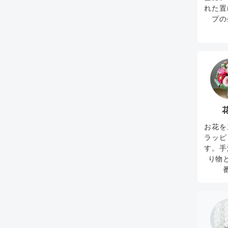
れた置
プの
お花を
ラッピ
す。手
り物