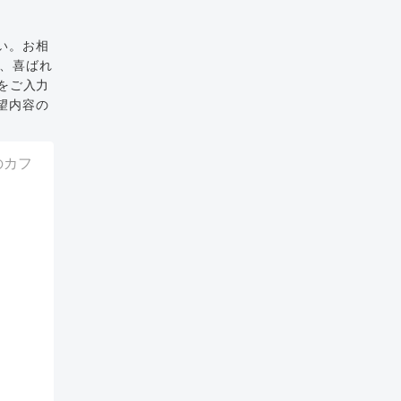
い。お相
と、喜ばれ
をご入力
望内容の