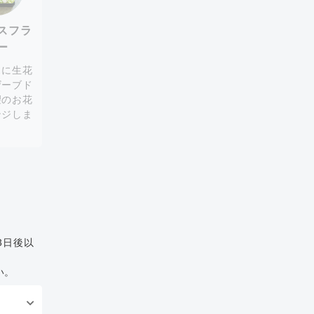
スフラ
ー
スに生花
ザーブド
望のお花
ンジしま
。
3日後以
い。