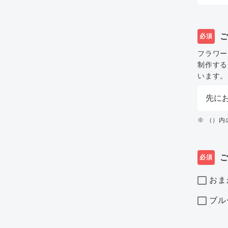
必須
フラワー
制作する
います。
※ （）
必須
おま
ブル