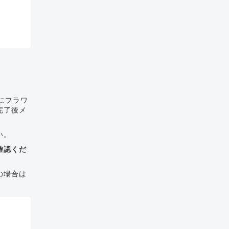
にフラワ
完了後メ
い。
確認くだ
の場合は