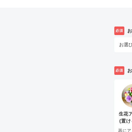
必須
必須
生花
(置け
器にア