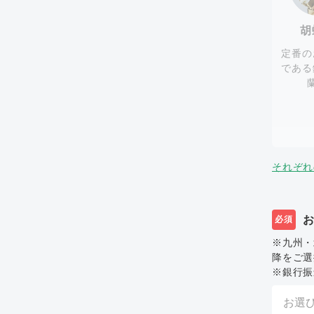
胡
定番の
である
それぞれ
必須
※九州・
降をご選
※銀行振