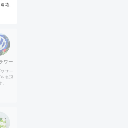
た造花。
ラワー
ゴやサー
ゴを表現
す。