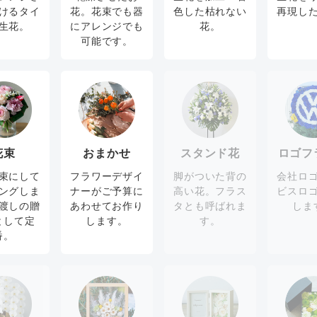
けるタイ
花。花束でも器
色した枯れない
再現し
生花。
にアレンジでも
花。
可能です。
花束
おまかせ
スタンド花
ロゴフ
束にして
フラワーデザイ
脚がついた背の
会社ロ
ングしま
ナーがご予算に
高い花。フラス
ビスロ
渡しの贈
あわせてお作り
タとも呼ばれま
しま
として定
します。
す。
番。