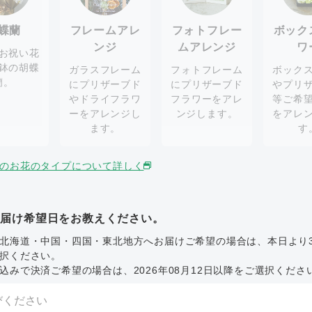
蝶蘭
フレームアレ
フォトフレー
ボック
ンジ
ムアレンジ
ワ
お祝い花
鉢の胡蝶
ガラスフレーム
フォトフレーム
ボック
蘭。
にプリザーブド
にプリザーブド
やプリ
やドライフラワ
フラワーをアレ
等ご希
ーをアレンジし
ンジします。
をアレ
ます。
す
のお花のタイプについて詳しく
お届け希望日をお教えください。
北海道・中国・四国・東北地方へお届けご希望の場合は、本日より
択ください。
込みで決済ご希望の場合は、2026年08月12日以降をご選択くださ