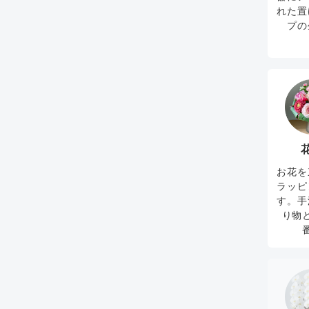
れた置
プの
お花を
ラッピ
す。手
り物