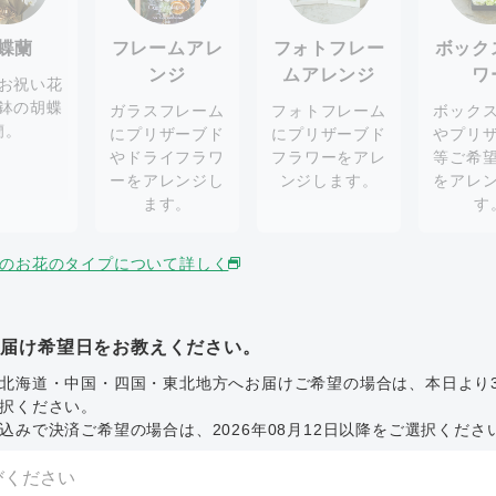
蝶蘭
フレームアレ
フォトフレー
ボック
ンジ
ムアレンジ
ワ
お祝い花
鉢の胡蝶
ガラスフレーム
フォトフレーム
ボック
蘭。
にプリザーブド
にプリザーブド
やプリ
やドライフラワ
フラワーをアレ
等ご希
ーをアレンジし
ンジします。
をアレ
ます。
す
のお花のタイプについて詳しく
お届け希望日をお教えください。
北海道・中国・四国・東北地方へお届けご希望の場合は、本日より
択ください。
込みで決済ご希望の場合は、2026年08月12日以降をご選択くださ