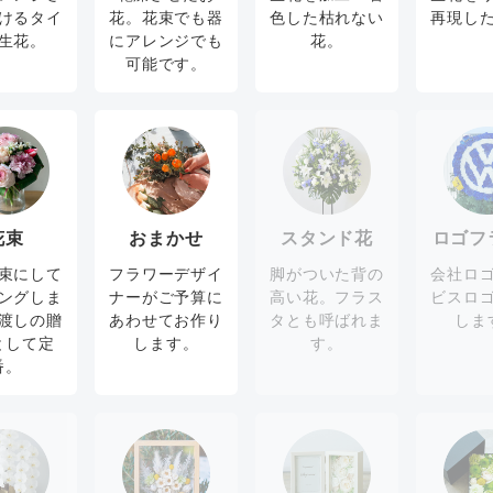
けるタイ
花。花束でも器
色した枯れない
再現し
生花。
にアレンジでも
花。
可能です。
花束
おまかせ
スタンド花
ロゴフ
束にして
フラワーデザイ
脚がついた背の
会社ロ
ングしま
ナーがご予算に
高い花。フラス
ビスロ
渡しの贈
あわせてお作り
タとも呼ばれま
しま
として定
します。
す。
番。