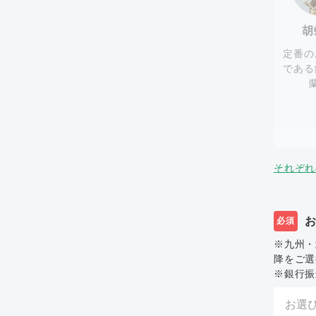
胡
定番の
である
それぞれ
必須
※九州・
降をご選
※銀行振