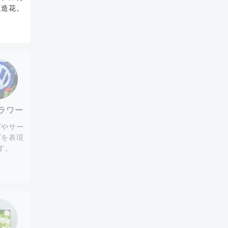
た造花。
ラワー
ゴやサー
ゴを表現
す。