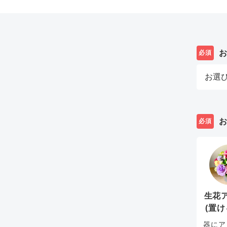
必須
必須
生花
(置け
器にア