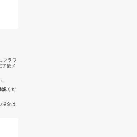
にフラワ
完了後メ
い。
確認くだ
の場合は