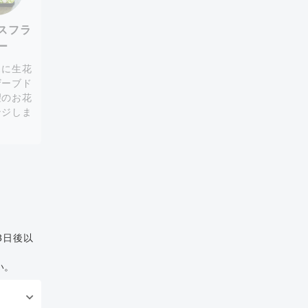
スフラ
ー
スに生花
ザーブド
望のお花
ンジしま
。
3日後以
い。