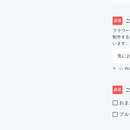
必須
フラワー
制作する
います。
※ （）
必須
おま
ブル