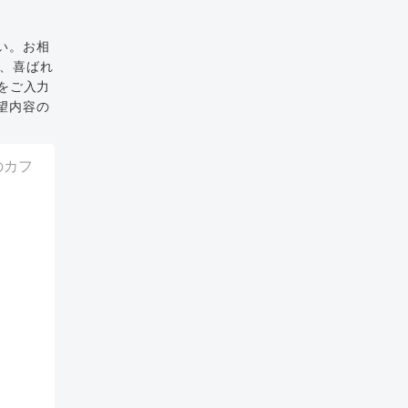
い。お相
と、喜ばれ
をご入力
望内容の