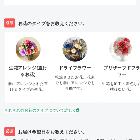
必須
お花のタイプをお教えください。
生花アレンジ(置け
ドライフラワー
プリザーブドフ
るお花)
ワー
乾燥させたお花。花束
でも器にアレンジでも
器にアレンジされた置
生花を加工・着色し
可能です。
けるタイプの生花。
枯れない花。
それぞれのお花のタイプについて詳しく
必須
お届け希望日をお教えください。