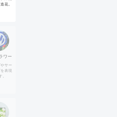
た造花。
ラワー
ゴやサー
ゴを表現
す。