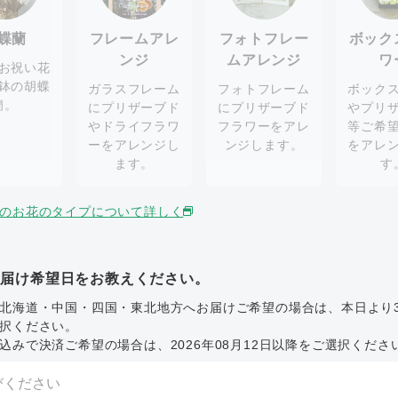
蝶蘭
フレームアレ
フォトフレー
ボック
ンジ
ムアレンジ
ワ
お祝い花
鉢の胡蝶
ガラスフレーム
フォトフレーム
ボック
蘭。
にプリザーブド
にプリザーブド
やプリ
やドライフラワ
フラワーをアレ
等ご希
ーをアレンジし
ンジします。
をアレ
ます。
す
のお花のタイプについて詳しく
お届け希望日をお教えください。
北海道・中国・四国・東北地方へお届けご希望の場合は、本日より
択ください。
込みで決済ご希望の場合は、2026年08月12日以降をご選択くださ