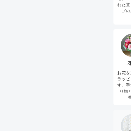
れた置
プの
お花を
ラッピ
す。手
り物