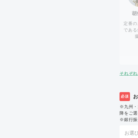
胡
定番の
である
それぞれ
必須
※九州・
降をご選
※銀行振