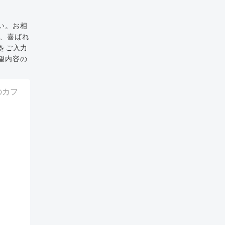
い。お相
と、喜ばれ
をご入力
望内容の