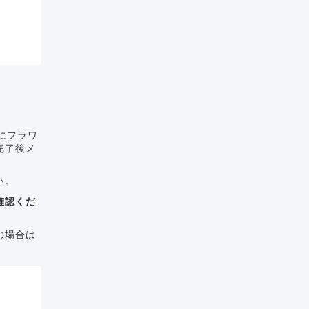
にフラワ
完了後メ
い。
確認くだ
の場合は