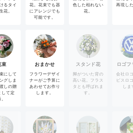
けるタイ
花。花束でも器
色した枯れない
再現し
生花。
にアレンジでも
花。
可能です。
花束
おまかせ
スタンド花
ロゴフ
束にして
フラワーデザイ
脚がついた背の
会社ロ
ングしま
ナーがご予算に
高い花。フラス
ビスロ
渡しの贈
あわせてお作り
タとも呼ばれま
しま
として定
します。
す。
番。