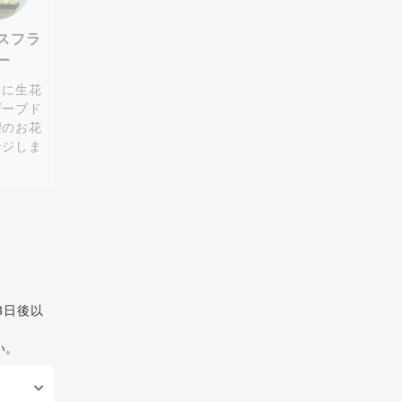
スフラ
ー
スに生花
ザーブド
望のお花
ンジしま
。
3日後以
い。