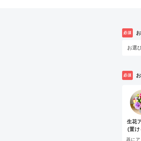
必須
必須
生花
(置け
器にア