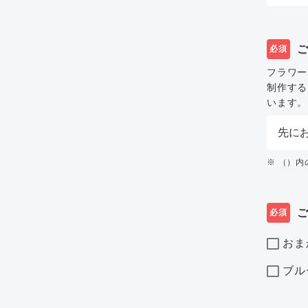
必須
フラワー
制作する
います。
※ （）
必須
おま
ブル