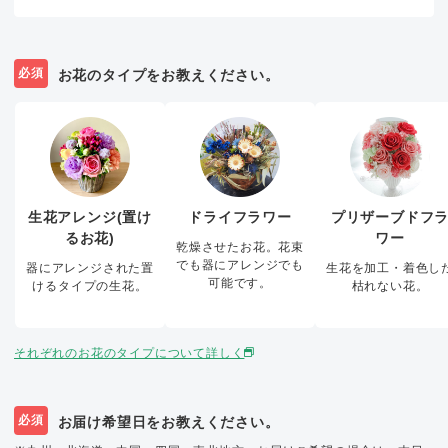
必須
お花のタイプをお教えください。
生花アレンジ(置け
ドライフラワー
プリザーブドフ
るお花)
ワー
乾燥させたお花。花束
でも器にアレンジでも
器にアレンジされた置
生花を加工・着色し
可能です。
けるタイプの生花。
枯れない花。
それぞれのお花のタイプについて詳しく
必須
お届け希望日をお教えください。