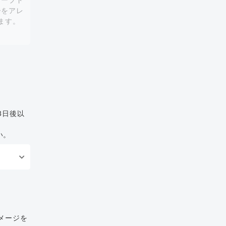
ザーブド
ーをアレ
ます。
3日後以
い。
メージを