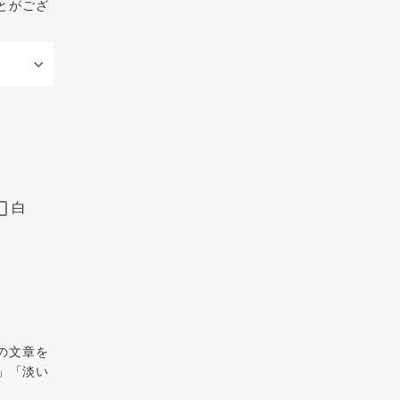
とがござ
白
の文章を
」「淡い