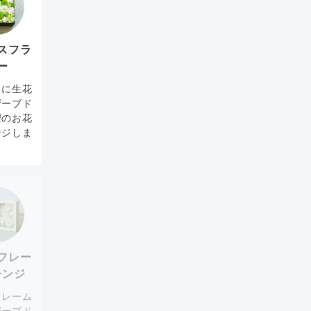
スフラ
ー
スに生花
ザーブド
望のお花
ンジしま
。
フレー
レンジ
フレーム