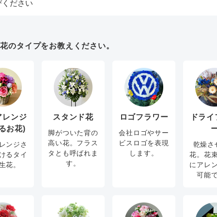
お花のタイプをお教えください。
アレンジ
スタンド花
ロゴフラワー
ドライ
るお花)
脚がついた背の
会社ロゴやサー
高い花。フラス
ビスロゴを表現
レンジさ
乾燥さ
タとも呼ばれま
します。
けるタイ
花。花
す。
生花。
にアレ
可能