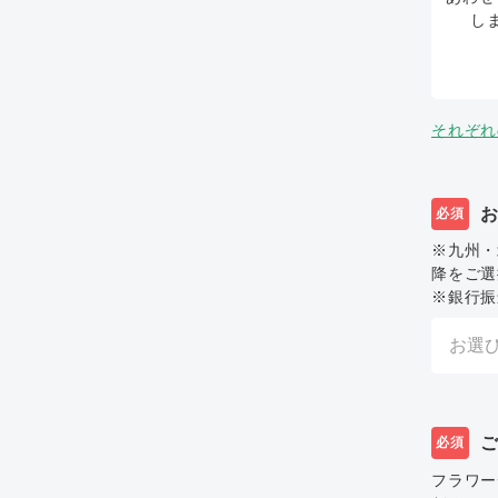
し
それぞれ
必須
※九州・
降をご選
※銀行振
必須
フラワー