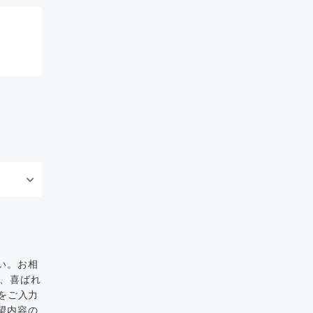
い。お相
と、喜ばれ
をご入力
望内容の