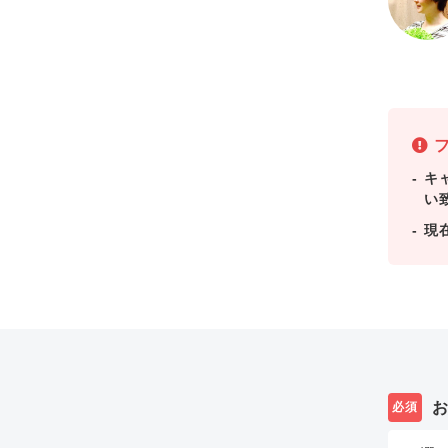
フ
キ
い
現
必須