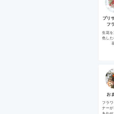
プリ
フ
生花を
色した
お
フラワ
ナーが
あわせ