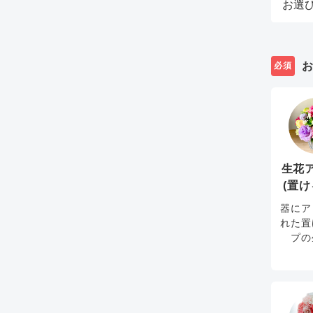
必須
生花
(置け
器にア
れた置
プの