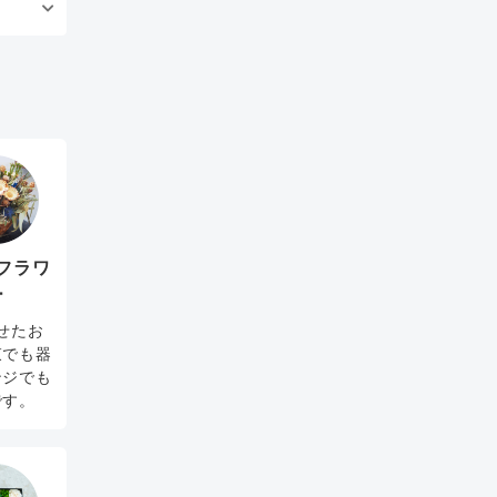
フラワ
ー
せたお
束でも器
ンジでも
です。