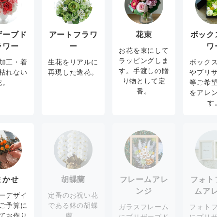
ザーブド
アートフラワ
花束
ボック
ラワー
ー
ワ
お花を束にして
ラッピングしま
加工・着
生花をリアルに
ボック
す。手渡しの贈
枯れない
再現した造花。
やプリ
り物として定
花。
等ご希
番。
をアレ
す
まかせ
胡蝶蘭
フレームアレ
フォト
ンジ
ムア
ーデザイ
定番のお祝い花
ご予算に
である鉢の胡蝶
ガラスフレーム
フォト
てお作り
蘭。