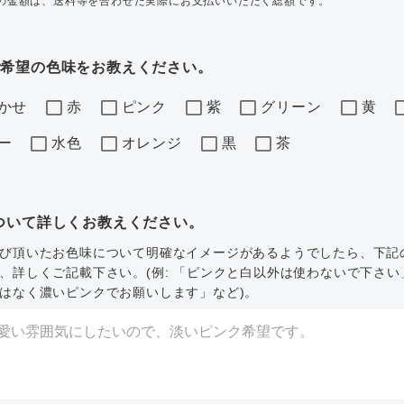
内の金額は、送料等を合わせた実際にお支払いいただく総額です。
ご希望の色味をお教えください。
かせ
赤
ピンク
紫
グリーン
黄
ー
水色
オレンジ
黒
茶
ついて詳しくお教えください。
び頂いたお色味について明確なイメージがあるようでしたら、下記
、詳しくご記載下さい。(例: 「ピンクと白以外は使わないで下さい
はなく濃いピンクでお願いします」など)。