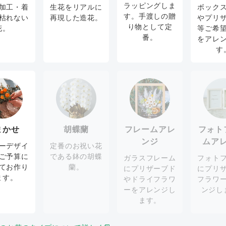
ラッピングしま
加工・着
生花をリアルに
ボック
す。手渡しの贈
枯れない
再現した造花。
やプリ
り物として定
花。
等ご希
番。
をアレ
す
まかせ
胡蝶蘭
フレームアレ
フォト
ンジ
ムア
ーデザイ
定番のお祝い花
ご予算に
である鉢の胡蝶
ガラスフレーム
フォト
てお作り
蘭。
にプリザーブド
にプリ
ます。
やドライフラワ
フラワ
ーをアレンジし
ンジし
ます。