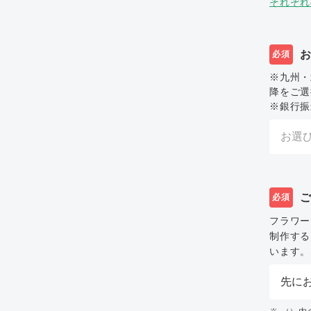
それぞれ
必須
※九州・
降をご選
※銀行振
必須
フラワー
制作する
います。