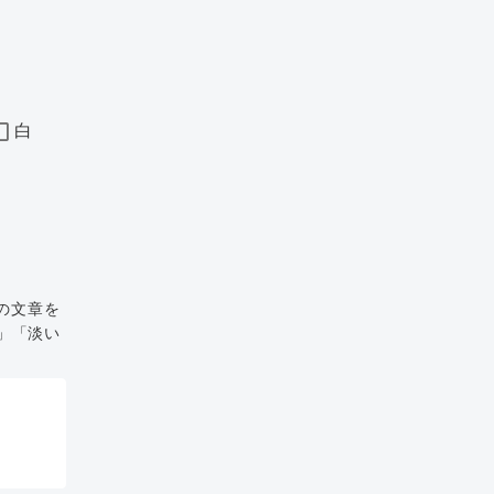
白
の文章を
」「淡い