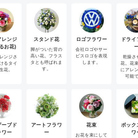
アレンジ
スタンド花
ロゴフラワー
ドライ
るお花)
脚がついた背の
会社ロゴやサー
高い花。フラス
ビスロゴを表現
レンジさ
乾燥さ
タとも呼ばれま
します。
けるタイ
花。花
す。
生花。
にアレ
可能
ザーブド
アートフラワ
花束
ボック
ラワー
ー
ワ
お花を束にして