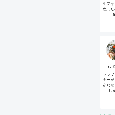
生花を
色した
お
フラワ
ナーが
あわせ
し