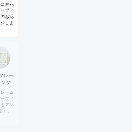
スに生花
ザーブド
望のお花
ンジしま
。
フレー
レンジ
フレーム
ザーブド
ーをアレ
ます。