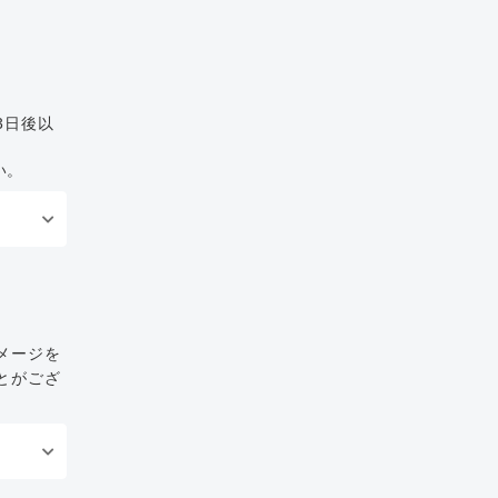
3日後以
い。
メージを
とがござ