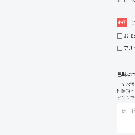
※ （）
必須
おま
ブル
色味に
上でお選
削除頂き
ピンクで