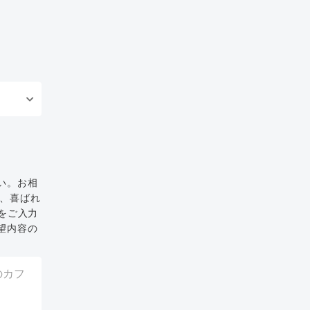
い。お相
と、喜ばれ
をご入力
望内容の