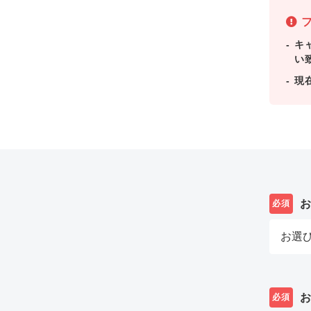
フ
キ
い
現
必須
必須