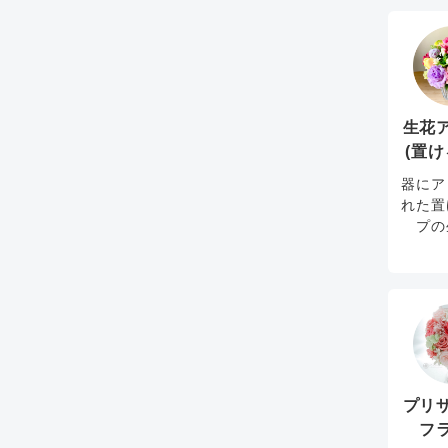
生花
(置け
器にア
れた置
プの
プリ
フ