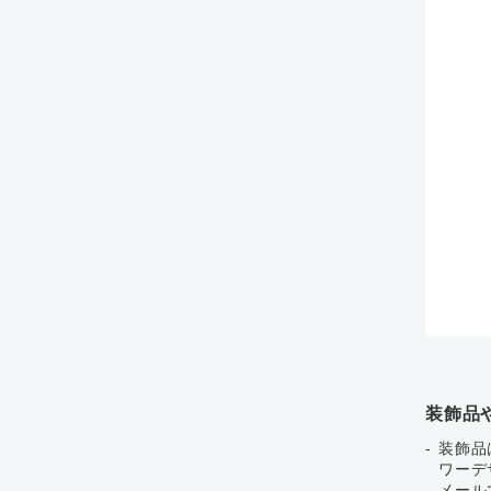
装飾品
装飾品
ワーデ
メール