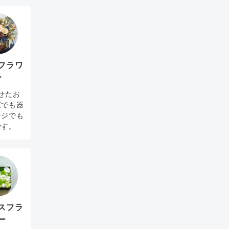
フラワ
ー
せたお
束でも器
ンジでも
です。
スフラ
ー