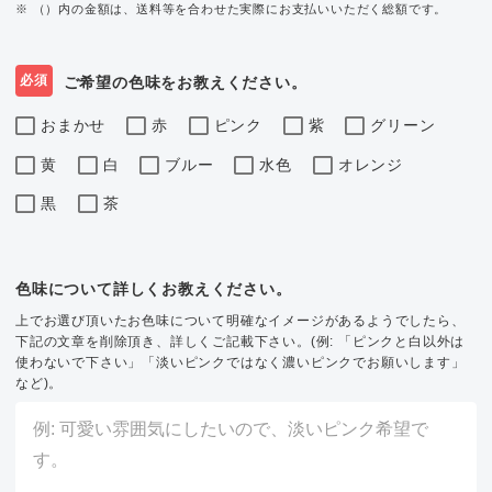
※ （）内の金額は、送料等を合わせた実際にお支払いいただく総額です。
必須
ご希望の色味をお教えください。
おまかせ
赤
ピンク
紫
グリーン
黄
白
ブルー
水色
オレンジ
黒
茶
色味について詳しくお教えください。
上でお選び頂いたお色味について明確なイメージがあるようでしたら、
下記の文章を削除頂き、詳しくご記載下さい。(例: 「ピンクと白以外は
使わないで下さい」「淡いピンクではなく濃いピンクでお願いします」
など)。