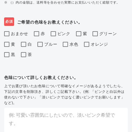
※ （）内の金額は、送料等を合わせた実際にお支払いいただく総額です。
必須
ご希望の色味をお教えください。
おまかせ
赤
ピンク
紫
グリーン
黄
白
ブルー
水色
オレンジ
黒
茶
色味について詳しくお教えください。
上でお選び頂いたお色味について明確なイメージがあるようでしたら、
下記の文章を削除頂き、詳しくご記載下さい。(例: 「ピンクと白以外は
使わないで下さい」「淡いピンクではなく濃いピンクでお願いします」
など)。