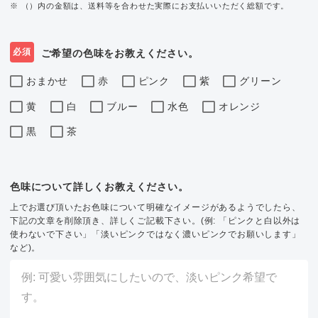
※ （）内の金額は、送料等を合わせた実際にお支払いいただく総額です。
必須
ご希望の色味をお教えください。
おまかせ
赤
ピンク
紫
グリーン
黄
白
ブルー
水色
オレンジ
黒
茶
色味について詳しくお教えください。
上でお選び頂いたお色味について明確なイメージがあるようでしたら、
下記の文章を削除頂き、詳しくご記載下さい。(例: 「ピンクと白以外は
使わないで下さい」「淡いピンクではなく濃いピンクでお願いします」
など)。