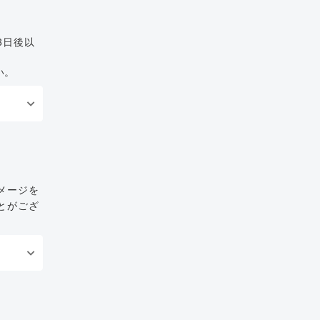
3日後以
い。
メージを
とがござ