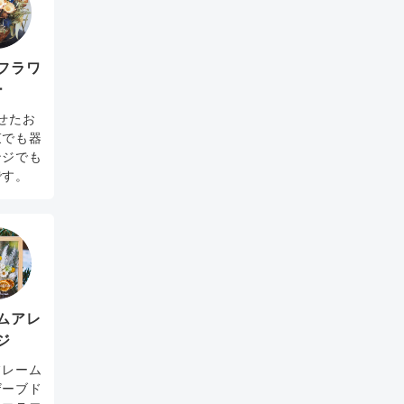
フラワ
ー
せたお
束でも器
ンジでも
です。
ムアレ
ジ
フレーム
ザーブド