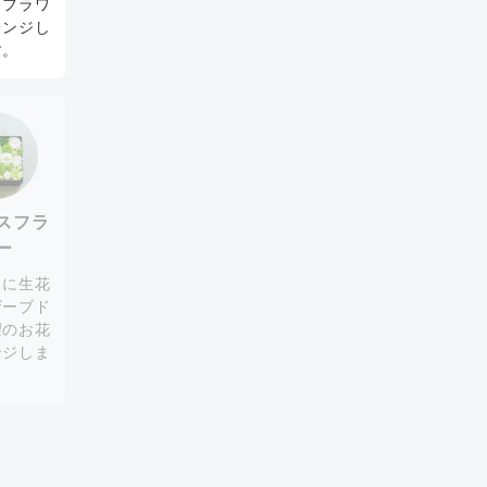
イフラワ
レンジし
す。
スフラ
ー
スに生花
ザーブド
望のお花
ンジしま
。