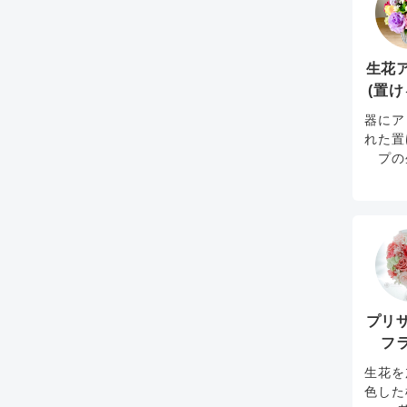
生花
(置け
器にア
れた置
プの
プリ
フ
生花を
色した