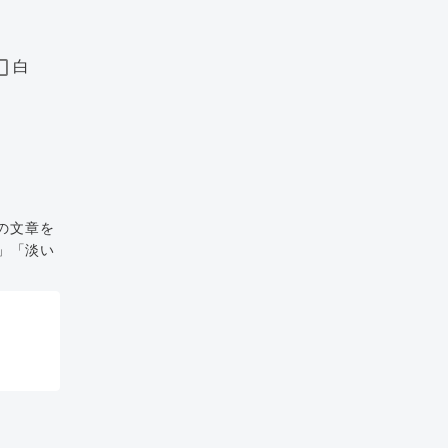
白
の文章を
」「淡い