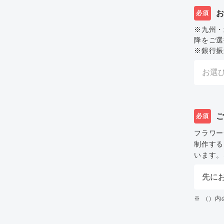
必須
※九州・
降をご選
※銀行振
必須
フラワー
制作する
います。
※ （）