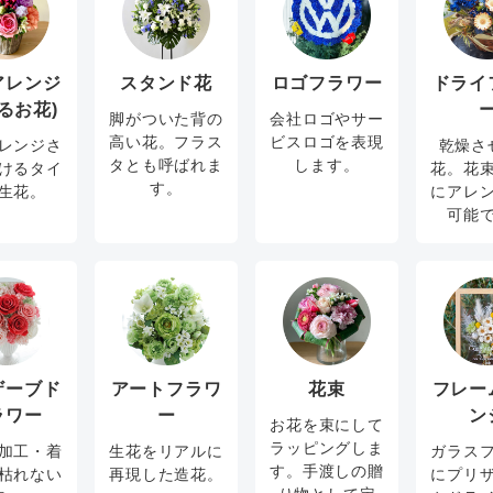
アレンジ
スタンド花
ロゴフラワー
ドライ
るお花)
脚がついた背の
会社ロゴやサー
高い花。フラス
ビスロゴを表現
レンジさ
乾燥さ
タとも呼ばれま
します。
けるタイ
花。花
す。
生花。
にアレ
可能
ザーブド
アートフラワ
花束
フレー
ラワー
ー
ン
お花を束にして
ラッピングしま
加工・着
生花をリアルに
ガラス
す。手渡しの贈
枯れない
再現した造花。
にプリ