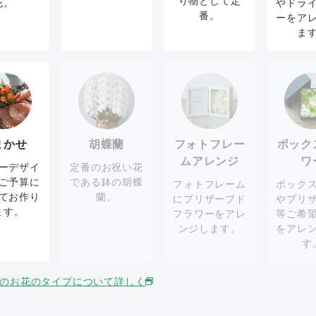
り物として定
花。
やドラ
番。
ーをア
ま
まかせ
胡蝶蘭
フォトフレー
ボック
ムアレンジ
ワ
ーデザイ
定番のお祝い花
ご予算に
である鉢の胡蝶
フォトフレーム
ボック
てお作り
蘭。
にプリザーブド
やプリ
ます。
フラワーをアレ
等ご希
ンジします。
をアレ
す
のお花のタイプについて詳しく