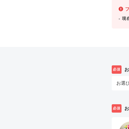
フ
現
必須
必須