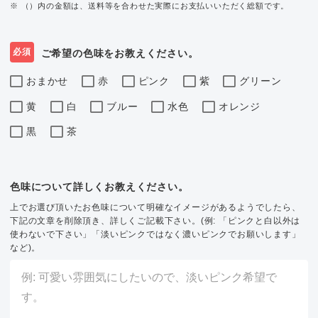
※ （）内の金額は、送料等を合わせた実際にお支払いいただく総額です。
必須
ご希望の色味をお教えください。
おまかせ
赤
ピンク
紫
グリーン
黄
白
ブルー
水色
オレンジ
黒
茶
色味について詳しくお教えください。
上でお選び頂いたお色味について明確なイメージがあるようでしたら、
下記の文章を削除頂き、詳しくご記載下さい。(例: 「ピンクと白以外は
使わないで下さい」「淡いピンクではなく濃いピンクでお願いします」
など)。