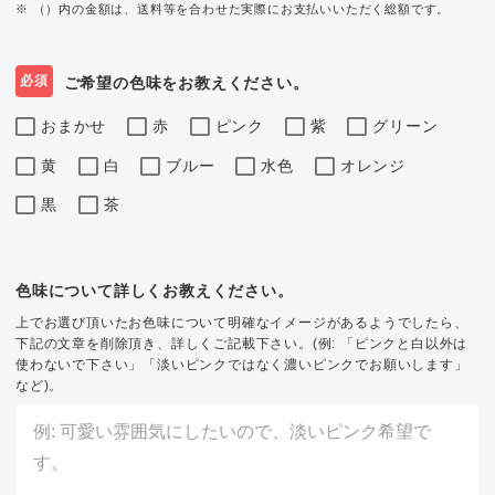
※ （）内の金額は、送料等を合わせた実際にお支払いいただく総額です。
必須
ご希望の色味をお教えください。
おまかせ
赤
ピンク
紫
グリーン
黄
白
ブルー
水色
オレンジ
黒
茶
色味について詳しくお教えください。
上でお選び頂いたお色味について明確なイメージがあるようでしたら、
下記の文章を削除頂き、詳しくご記載下さい。(例: 「ピンクと白以外は
使わないで下さい」「淡いピンクではなく濃いピンクでお願いします」
など)。