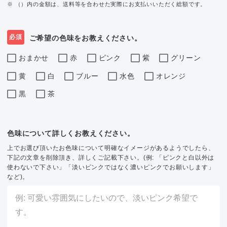
※ （）内の金額は、送料等を合わせた実際にお支払いいただく総額です。
必須
ご希望の色味をお教えください。
おまかせ
赤
ピンク
紫
グリーン
黄
白
ブルー
水色
オレンジ
黒
茶
色味について詳しくお教えください。
上でお選び頂いたお色味について明確なイメージがあるようでしたら、
下記の文章を削除頂き、詳しくご記載下さい。(例: 「ピンクと白以外は
使わないで下さい」「淡いピンクではなく濃いピンクでお願いします」
など)。