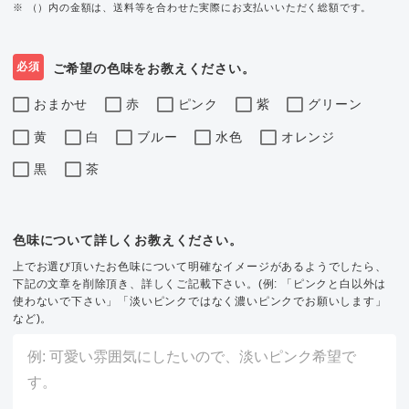
※ （）内の金額は、送料等を合わせた実際にお支払いいただく総額です。
必須
ご希望の色味をお教えください。
おまかせ
赤
ピンク
紫
グリーン
黄
白
ブルー
水色
オレンジ
黒
茶
色味について詳しくお教えください。
上でお選び頂いたお色味について明確なイメージがあるようでしたら、
下記の文章を削除頂き、詳しくご記載下さい。(例: 「ピンクと白以外は
使わないで下さい」「淡いピンクではなく濃いピンクでお願いします」
など)。