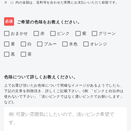
※ （）内の金額は、送料等を合わせた実際にお支払いいただく総額です。
必須
ご希望の色味をお教えください。
おまかせ
赤
ピンク
紫
グリーン
黄
白
ブルー
水色
オレンジ
黒
茶
色味について詳しくお教えください。
上でお選び頂いたお色味について明確なイメージがあるようでしたら、
下記の文章を削除頂き、詳しくご記載下さい。(例: 「ピンクと白以外は
使わないで下さい」「淡いピンクではなく濃いピンクでお願いします」
など)。