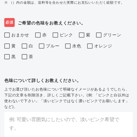
※ （）内の金額は、送料等を合わせた実際にお支払いいただく総額です。
必須
ご希望の色味をお教えください。
おまかせ
赤
ピンク
紫
グリーン
黄
白
ブルー
水色
オレンジ
黒
茶
色味について詳しくお教えください。
上でお選び頂いたお色味について明確なイメージがあるようでしたら、
下記の文章を削除頂き、詳しくご記載下さい。(例: 「ピンクと白以外は
使わないで下さい」「淡いピンクではなく濃いピンクでお願いします」
など)。