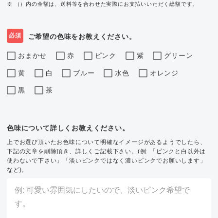
※ （）内の金額は、送料等を合わせた実際にお支払いいただく総額です。
必須
ご希望の色味をお教えください。
おまかせ
赤
ピンク
紫
グリーン
黄
白
ブルー
水色
オレンジ
黒
茶
色味について詳しくお教えください。
上でお選び頂いたお色味について明確なイメージがあるようでしたら、
下記の文章を削除頂き、詳しくご記載下さい。(例: 「ピンクと白以外は
使わないで下さい」「淡いピンクではなく濃いピンクでお願いします」
など)。