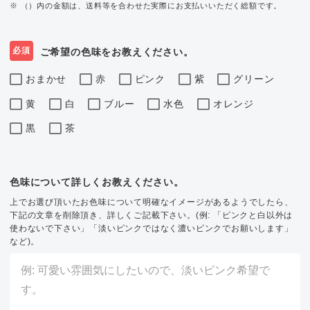
※ （）内の金額は、送料等を合わせた実際にお支払いいただく総額です。
必須
ご希望の色味をお教えください。
おまかせ
赤
ピンク
紫
グリーン
黄
白
ブルー
水色
オレンジ
黒
茶
色味について詳しくお教えください。
上でお選び頂いたお色味について明確なイメージがあるようでしたら、
下記の文章を削除頂き、詳しくご記載下さい。(例: 「ピンクと白以外は
使わないで下さい」「淡いピンクではなく濃いピンクでお願いします」
など)。