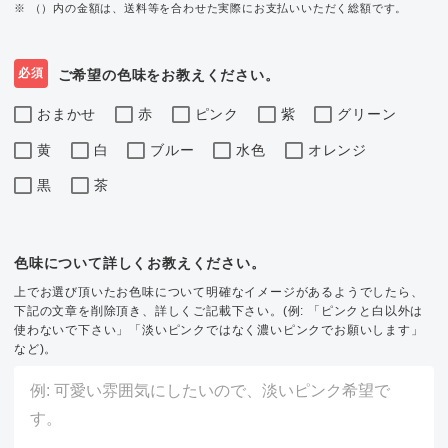
※ （）内の金額は、送料等を合わせた実際にお支払いいただく総額です。
必須
ご希望の色味をお教えください。
おまかせ
赤
ピンク
紫
グリーン
黄
白
ブルー
水色
オレンジ
黒
茶
色味について詳しくお教えください。
上でお選び頂いたお色味について明確なイメージがあるようでしたら、
下記の文章を削除頂き、詳しくご記載下さい。(例: 「ピンクと白以外は
使わないで下さい」「淡いピンクではなく濃いピンクでお願いします」
など)。