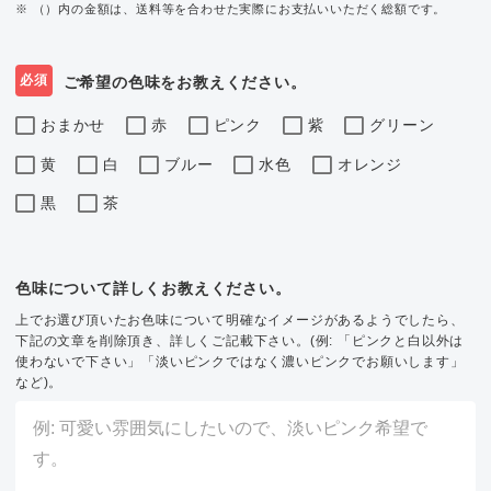
※ （）内の金額は、送料等を合わせた実際にお支払いいただく総額です。
必須
ご希望の色味をお教えください。
おまかせ
赤
ピンク
紫
グリーン
黄
白
ブルー
水色
オレンジ
黒
茶
色味について詳しくお教えください。
上でお選び頂いたお色味について明確なイメージがあるようでしたら、
下記の文章を削除頂き、詳しくご記載下さい。(例: 「ピンクと白以外は
使わないで下さい」「淡いピンクではなく濃いピンクでお願いします」
など)。