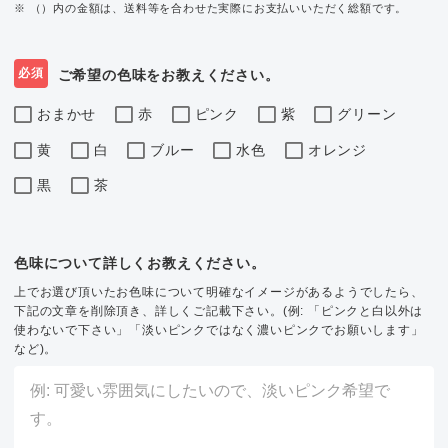
※ （）内の金額は、送料等を合わせた実際にお支払いいただく総額です。
必須
ご希望の色味をお教えください。
おまかせ
赤
ピンク
紫
グリーン
黄
白
ブルー
水色
オレンジ
黒
茶
色味について詳しくお教えください。
上でお選び頂いたお色味について明確なイメージがあるようでしたら、
下記の文章を削除頂き、詳しくご記載下さい。(例: 「ピンクと白以外は
使わないで下さい」「淡いピンクではなく濃いピンクでお願いします」
など)。