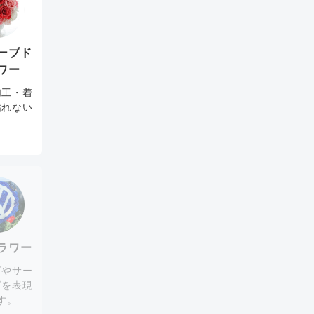
ーブド
ワー
加工・着
枯れない
。
ラワー
ゴやサー
ゴを表現
す。