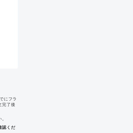
までにフラ
文完了後
い。
確認くだ