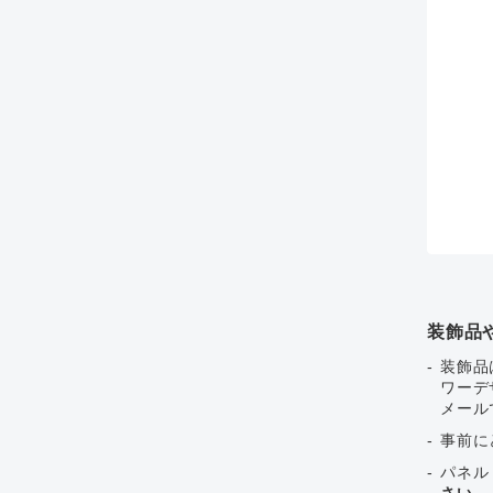
装飾品
装飾品
ワーデ
メール
事前に
パネル