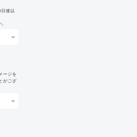
3日後以
い。
メージを
とがござ