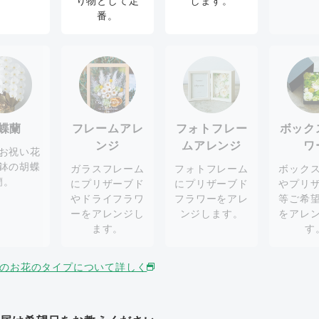
り物として定
します。
番。
蝶蘭
フレームアレ
フォトフレー
ボック
ンジ
ムアレンジ
ワ
お祝い花
鉢の胡蝶
ガラスフレーム
フォトフレーム
ボック
蘭。
にプリザーブド
にプリザーブド
やプリ
やドライフラワ
フラワーをアレ
等ご希
ーをアレンジし
ンジします。
をアレ
ます。
す
のお花のタイプについて詳しく