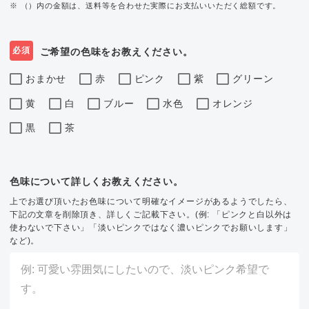
※ （）内の金額は、送料等を合わせた実際にお支払いいただく総額です。
必須
ご希望の色味をお教えください。
おまかせ
赤
ピンク
紫
グリーン
黄
白
ブルー
水色
オレンジ
黒
茶
色味について詳しくお教えください。
上でお選び頂いたお色味について明確なイメージがあるようでしたら、
下記の文章を削除頂き、詳しくご記載下さい。(例: 「ピンクと白以外は
使わないで下さい」「淡いピンクではなく濃いピンクでお願いします」
など)。