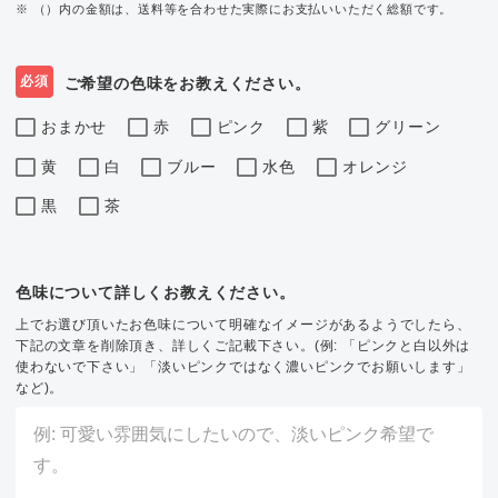
※ （）内の金額は、送料等を合わせた実際にお支払いいただく総額です。
必須
ご希望の色味をお教えください。
おまかせ
赤
ピンク
紫
グリーン
黄
白
ブルー
水色
オレンジ
黒
茶
色味について詳しくお教えください。
上でお選び頂いたお色味について明確なイメージがあるようでしたら、
下記の文章を削除頂き、詳しくご記載下さい。(例: 「ピンクと白以外は
使わないで下さい」「淡いピンクではなく濃いピンクでお願いします」
など)。