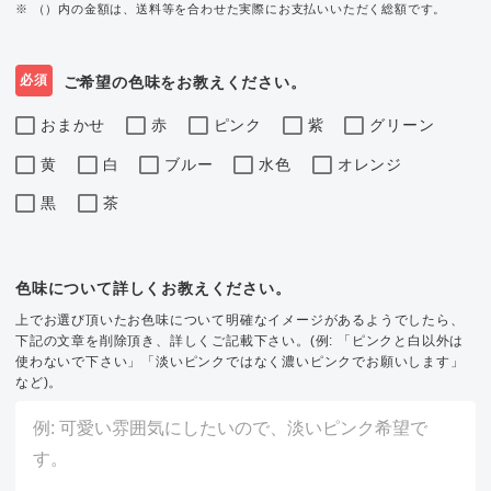
※ （）内の金額は、送料等を合わせた実際にお支払いいただく総額です。
必須
ご希望の色味をお教えください。
おまかせ
赤
ピンク
紫
グリーン
黄
白
ブルー
水色
オレンジ
黒
茶
色味について詳しくお教えください。
上でお選び頂いたお色味について明確なイメージがあるようでしたら、
下記の文章を削除頂き、詳しくご記載下さい。(例: 「ピンクと白以外は
使わないで下さい」「淡いピンクではなく濃いピンクでお願いします」
など)。